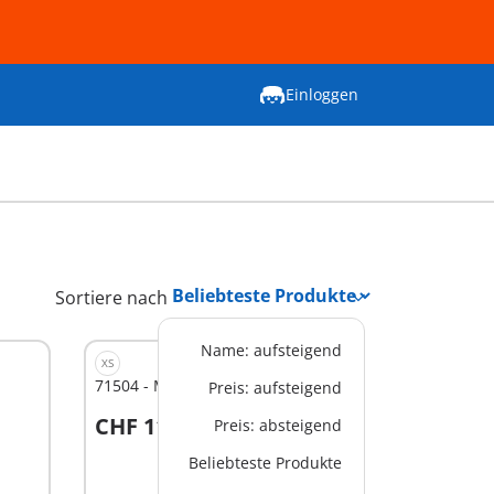
Einloggen
Sortiere nach
Name: aufsteigend
XS
71504 - Meerkinder mit Quallen
Preis: aufsteigend
CHF 11,90
Preis: absteigend
In den Warenkorb
Beliebteste Produkte