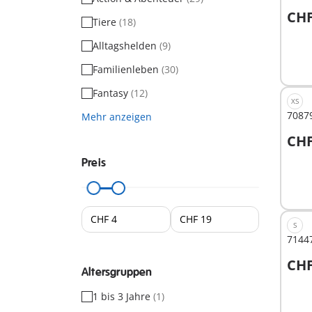
CHF
Tiere
(18)
Alltagshelden
(9)
Nich
verf
Familienleben
(30)
Fantasy
(12)
XS
7087
Mehr anzeigen
CHF
Preis
Nich
verf
S
71447
CHF
Altersgruppen
1 bis 3 Jahre
(1)
Nich