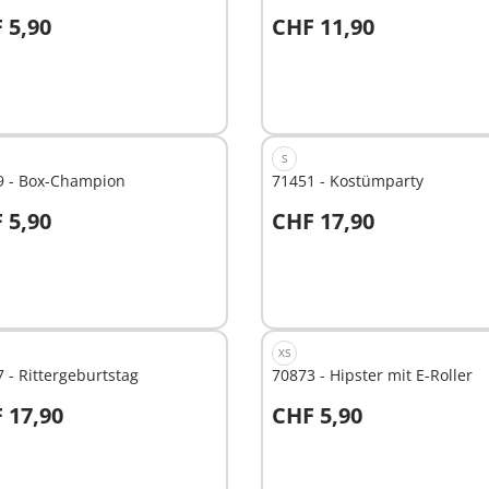
 5,90
CHF 11,90
t
Nicht
ügbar
verfügbar
S
9 - Box-Champion
71451 - Kostümparty
 5,90
CHF 17,90
t
Nicht
ügbar
verfügbar
XS
 - Rittergeburtstag
70873 - Hipster mit E-Roller
 17,90
CHF 5,90
t
Nicht