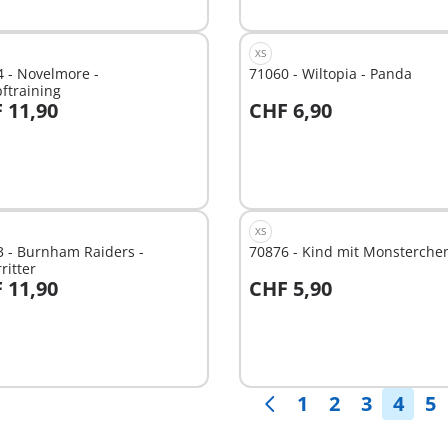
ügbar
verfügbar
XS
 - Novelmore -
71060 - Wiltopia - Panda
ftraining
 11,90
CHF 6,90
t
Nicht
ügbar
verfügbar
XS
 - Burnham Raiders -
70876 - Kind mit Monsterche
ritter
 11,90
CHF 5,90
t
Nicht
ügbar
verfügbar
1
2
3
4
5