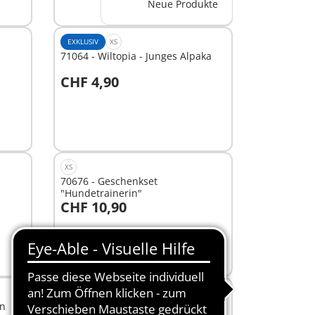
Neue Produkte
EXKLUSIV
XS
71064 - Wiltopia - Junges Alpaka
CHF 4,90
Nicht
verfügbar
XS
70676 - Geschenkset
"Hundetrainerin"
CHF 10,90
Nicht
verfügbar
EXKLUSIV
S
en
71053 - Wiltopia - Eisbär