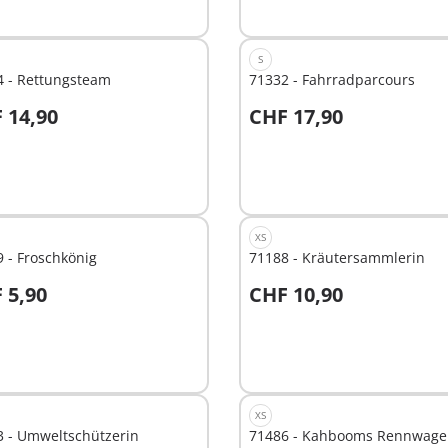
S
4 - Rettungsteam
71332 - Fahrradparcours
 14,90
CHF 17,90
n den Warenkorb
In den Warenkorb
XS
 - Froschkönig
71188 - Kräutersammlerin
 5,90
CHF 10,90
t
Nicht
ügbar
verfügbar
XS
3 - Umweltschützerin
71486 - Kahbooms Rennwag