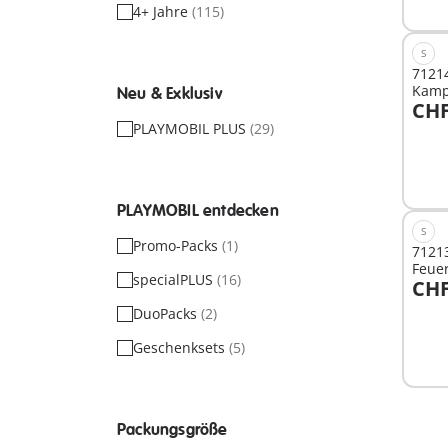
verf
4+ Jahre
(115)
S
71214
Kamp
Neu & Exklusiv
CHF
PLAYMOBIL PLUS
(29)
Nich
verf
PLAYMOBIL entdecken
S
Promo-Packs
(1)
71213
Feuer
specialPLUS
(16)
CHF
DuoPacks
(2)
Nich
Geschenksets
(5)
verf
Packungsgröße