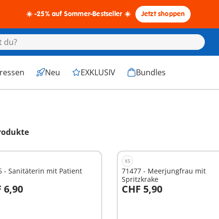
☀️ -25% auf Sommer-Bestseller ☀️
Jetzt shoppen
eressen
Neu
EXKLUSIV
Bundles
rodukte
XS
 - Sanitäterin mit Patient
71477 - Meerjungfrau mit
Spritzkrake
 6,90
CHF 5,90
n den Warenkorb
In den Warenkorb