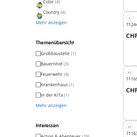
Color
(4)
Country
(4)
S
Mehr anzeigen
7124
CHF
I
Themenübersicht
Großbaustelle
(1)
Bauernhof
(3)
XS
Feuerwehr
(4)
71169
Krankenhaus
(1)
CHF
In der KiTa
(1)
Mehr anzeigen
Nich
verf
Interessen
XS
7116
Action & Abenteuer
(29)