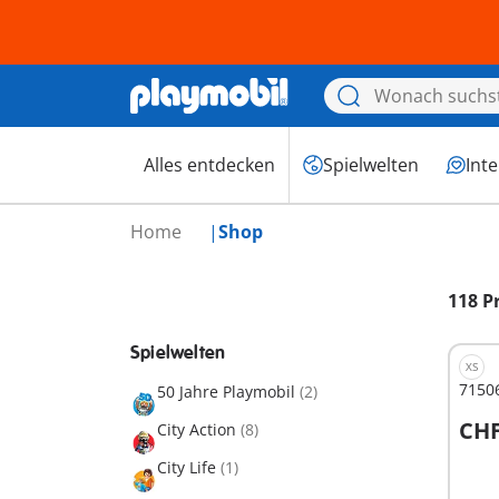
Alles entdecken
Spielwelten
Int
Home
Shop
118 P
Spielwelten
XS
71506
50 Jahre Playmobil
(2)
CHF
City Action
(8)
I
City Life
(1)