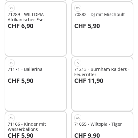
XS
XS
71289 - WILTOPIA -
70882 - DJ mit Mischpult
Afrikanischer Esel
CHF 6,90
CHF 5,90
Nicht
Nicht
verfügbar
verfügbar
XS
S
71171 - Ballerina
71213 - Burnham Raiders -
Feuerritter
CHF 5,90
CHF 11,90
Nicht
Nicht
verfügbar
verfügbar
XS
XS
71166 - Kinder mit
71055 - Wiltopia - Tiger
Wasserballons
CHF 5,90
CHF 9,90