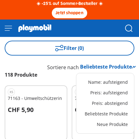
☀️ -25% auf Sommer-Bestseller ☀️
Jetzt shoppen
Filter (0)
Sortiere nach
118 Produkte
Name: aufsteigend
XS
XS
Preis: aufsteigend
71163 - Umweltschützerin
71188 - Kräutersammlerin
Preis: absteigend
CHF 5,90
CHF 10,90
Beliebteste Produkte
Neue Produkte
Nicht
Nicht
verfügbar
verfügbar