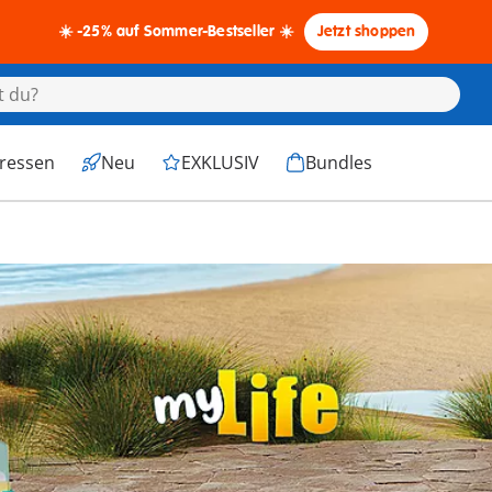
☀️ -25% auf Sommer-Bestseller ☀️
Jetzt shoppen
eressen
Neu
EXKLUSIV
Bundles