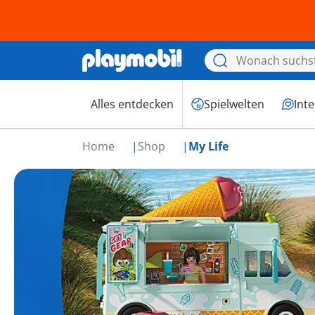
Alles entdecken
Spielwelten
Int
Home
Shop
My Life