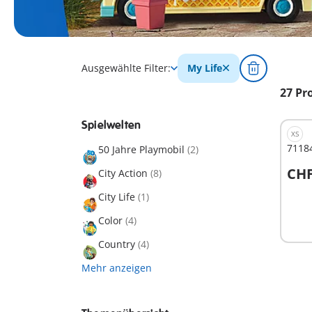
Ausgewählte Filter:
My Life
27 Pr
Spielwelten
XS
71184
50 Jahre Playmobil
(2)
CHF
City Action
(8)
City Life
(1)
Nich
Color
(4)
verf
Country
(4)
Mehr anzeigen