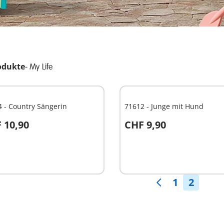
odukte
-
My Life
 - Country Sängerin
71612 - Junge mit Hund
 10,90
CHF 9,90
In den Warenkorb
t
ügbar
1
2