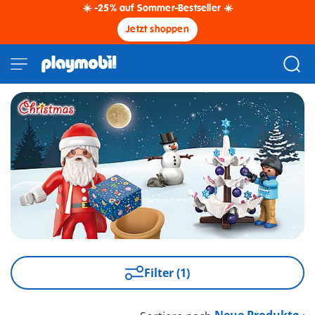
☀️ -25% auf Sommer-Bestseller ☀️
Jetzt shoppen
Filter (1)