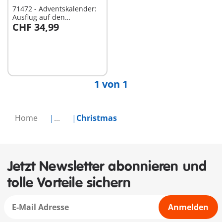
71472 - Adventskalender:
Ausflug auf den
CHF 34,99
Weihnachtsmarkt
In den Warenkorb
1 von 1
Home
...
Christmas
Jetzt Newsletter abonnieren und
tolle Vorteile sichern
Anmelden