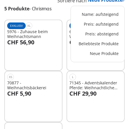
Sortiere nach
5 Produkte
-
Christmas
Name: aufsteigend
Preis: aufsteigend
EXKLUSIV
XL
EXKLUSIV
XL
5976 - Zuhause beim
6629 - PLAYMOBIL XXL-
Preis: absteigend
Weihnachtsmann
Weihnachtsmann
CHF 56,90
CHF 64,90
Beliebteste Produkte
In den Warenkorb
Neue Produkte
Nicht
verfügbar
XS
L
70877 -
71345 - Adventskalender
Weihnachtsbäckerei
Pferde: Weihnachtliche
CHF 5,90
CHF 29,90
Schlittenfahrt
In den Warenkorb
Nicht
verfügbar