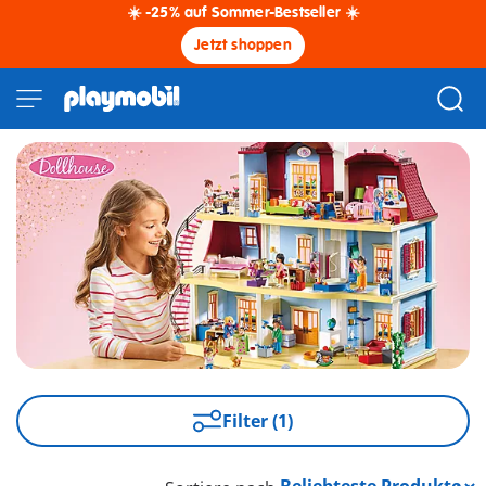
☀️ -25% auf Sommer-Bestseller ☀️
Jetzt shoppen
Filter (1)