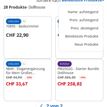
Sortiere nach
28 Produkte
-
Dollhouse
Name: aufsteigend
Preis: aufsteigend
EXKLUSIV
M
EXKLUSIV
M
70895 - Badezimmer
70897 - Kaminzimmer
Preis: absteigend
CHF 22,90
CHF 22,90
Beliebteste Produkte
In den Warenkorb
Neue Produkte
Nicht
verfügbar
EXKLUSIV
XL
BUNDLE
9849 - Etagenergänzung
PM2502G - Starter Bundle
für Mein Großes
Dollhouse
Puppenhaus
CHF 44,90
CHF 304,50
-25%
-15%
In den Warenkorb
In den Warenkorb
CHF 33,67
CHF 258,82
2 von 2