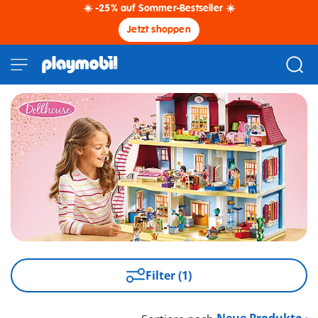
☀️ -25% auf Sommer-Bestseller ☀️
Jetzt shoppen
Filter (1)