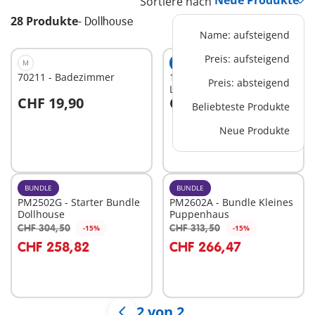
Sortiere nach
28 Produkte
-
Dollhouse
Name: aufsteigend
Preis: aufsteigend
M
EXKLUSIV
S
70211 - Badezimmer
1040 - Puppenhaus
Preis: absteigend
Litfaßsäule
CHF 19,90
CHF 14,90
Beliebteste Produkte
In den Warenkorb
In den Warenkorb
Neue Produkte
BUNDLE
BUNDLE
PM2502G - Starter Bundle
PM2602A - Bundle Kleines
Dollhouse
Puppenhaus
CHF 304,50
CHF 313,50
-15%
-15%
In den Warenkorb
In den Warenkorb
CHF 258,82
CHF 266,47
2 von 2