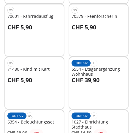
XS
XS
70601 - Fahrradausflug
70379 - Feenforscherin
CHF 5,90
CHF 5,90
In den Warenkorb
In den Warenkorb
XS
EXKLUSIV
L
71480 - Kind mit Kart
6554 - Etagenergänzung
Wohnhaus
CHF 5,90
CHF 39,90
In den Warenkorb
In den Warenkorb
EXKLUSIV
XS
EXKLUSIV
M
6354 - Beleuchtungsset
1027 - Einrichtung
Stadthaus
CHF 29,90
CHF 34,50
-25%
-25%