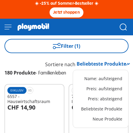
☀️ -25% auf Sommer-Bestseller ☀️
Jetzt shoppen
Filter (1)
Sortiere nach
180 Produkte
-
Familienleben
Name: aufsteigend
Preis: aufsteigend
EXKLUSIV
XS
XS
6557 -
71512 - Pflege der
Preis: absteigend
Hauswirtschaftsraum
Igelfamilie
CHF 14,90
CHF 11,90
Beliebteste Produkte
In den Warenkorb
In den Warenkorb
Neue Produkte