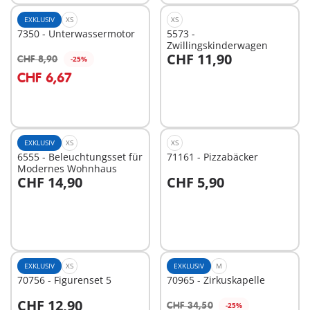
EXKLUSIV
XS
XS
7350 - Unterwassermotor
5573 -
Zwillingskinderwagen
CHF 11,90
CHF 8,90
-25%
In den Warenkorb
In den Warenkorb
CHF 6,67
EXKLUSIV
XS
XS
6555 - Beleuchtungsset für
71161 - Pizzabäcker
Modernes Wohnhaus
CHF 14,90
CHF 5,90
In den Warenkorb
In den Warenkorb
EXKLUSIV
XS
EXKLUSIV
M
70756 - Figurenset 5
70965 - Zirkuskapelle
CHF 12,90
CHF 34,50
-25%