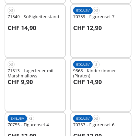
XS
EXKLUSIV
XS
71540 - Süßigkeitenstand
70759 - Figurenset 7
CHF 14,90
CHF 12,90
In den Warenkorb
In den Warenkorb
XS
EXKLUSIV
S
71513 - Lagerfeuer mit
9868 - Kinderzimmer
Marshmallows
(Piraten)
CHF 9,90
CHF 14,90
In den Warenkorb
In den Warenkorb
EXKLUSIV
XS
EXKLUSIV
XS
70755 - Figurenset 4
70757 - Figurenset 6
CHF 12,90
CHF 12,90