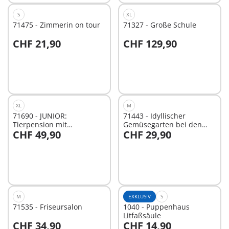
S
XL
71475 - Zimmerin on tour
71327 - Große Schule
CHF 21,90
CHF 129,90
In den Warenkorb
In den Warenkorb
XL
M
71690 - JUNIOR:
71443 - Idyllischer
Tierpension mit
Gemüsegarten bei den
CHF 49,90
CHF 29,90
Futterspender
Großeltern
In den Warenkorb
In den Warenkorb
M
EXKLUSIV
S
71535 - Friseursalon
1040 - Puppenhaus
Litfaßsäule
CHF 34,90
CHF 14,90