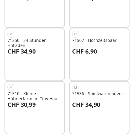
In den Warenkorb
In den Warenkorb
M
XS
71250 - 24-Stunden-
71507 - Hochzeitspaar
Hofladen
CHF 34,90
CHF 6,90
In den Warenkorb
In den Warenkorb
M
M
71510 - Kleine
71536 - Spielwarenladen
Hühnerfarm im Tiny Haus
CHF 30,99
CHF 34,90
Garten
In den Warenkorb
In den Warenkorb