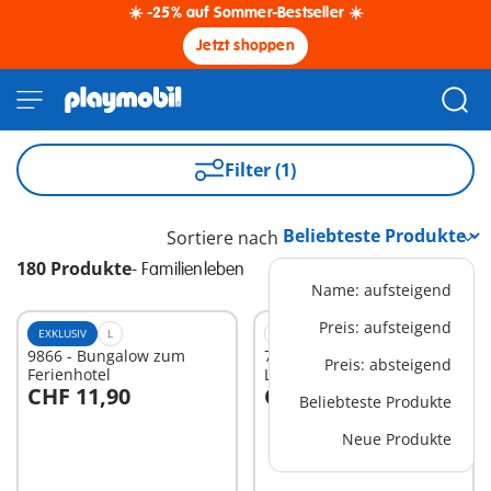
☀️ -25% auf Sommer-Bestseller ☀️
Jetzt shoppen
Filter (1)
Sortiere nach
180 Produkte
-
Familienleben
Name: aufsteigend
Preis: aufsteigend
EXKLUSIV
L
XS
9866 - Bungalow zum
71511 - Büchertausch für
Preis: absteigend
Ferienhotel
Leseratten
CHF 11,90
CHF 17,90
Beliebteste Produkte
In den Warenkorb
In den Warenkorb
Neue Produkte