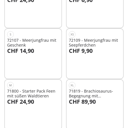
In den Warenkorb
In den Warenkorb
S
XS
72107 - Meerjungfrau mit
72109 - Meerjungfrau mit
Geschenk
Seepferdchen
CHF 14,90
CHF 9,90
In den Warenkorb
In den Warenkorb
M
XL
71800 - Starter Pack Feen
71819 - Brachiosaurus-
mit süßen Waldtieren
Begegnung mit
CHF 24,90
CHF 89,90
Luftkissenboot
In den Warenkorb
In den Warenkorb