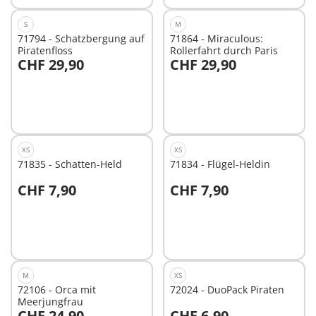
S
M
71794 - Schatzbergung auf
71864 - Miraculous:
Piratenfloss
Rollerfahrt durch Paris
CHF 29,90
CHF 29,90
In den Warenkorb
In den Warenkorb
XS
XS
71835 - Schatten-Held
71834 - Flügel-Heldin
CHF 7,90
CHF 7,90
In den Warenkorb
In den Warenkorb
M
XS
72106 - Orca mit
72024 - DuoPack Piraten
Meerjungfrau
CHF 24,90
CHF 6,90