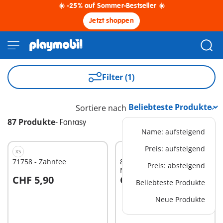
☀️ -25% auf Sommer-Bestseller ☀️
Jetzt shoppen
Filter (1)
Sortiere nach
87 Produkte
-
Fantasy
Name: aufsteigend
Preis: aufsteigend
XS
71758 - Zahnfee
80976 - PLAYMOBIL Blau
Preis: absteigend
Magazin 1/2025 (17)
CHF 5,90
CHF 9,90
Beliebteste Produkte
In den Warenkorb
In den Warenkorb
Neue Produkte