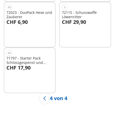
XS
S
72023 - DuoPack Hexe und
72115 - Schusswaffe
Zauberer
Löwenritter
CHF 6,90
CHF 29,90
Nicht
Nicht
verfügbar
verfügbar
XS
71797 - Starter Pack
Schlossgespenst und
CHF 17,90
Ritter
Nicht
verfügbar
4 von 4