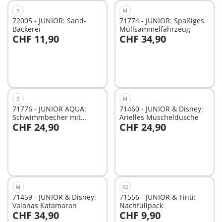
S
M
72005 - JUNIOR: Sand-
71774 - JUNIOR: Spaßiges
Bäckerei
Müllsammelfahrzeug
CHF 11,90
CHF 34,90
In den Warenkorb
In den Warenkorb
S
M
71776 - JUNIOR AQUA:
71460 - JUNIOR & Disney:
Schwimmbecher mit
Arielles Muscheldusche
CHF 24,90
CHF 24,90
Wasserspaß
In den Warenkorb
In den Warenkorb
M
XS
71459 - JUNIOR & Disney:
71556 - JUNIOR & Tinti:
Vaianas Katamaran
Nachfüllpack
CHF 34,90
CHF 9,90
In den Warenkorb
In den Warenkorb