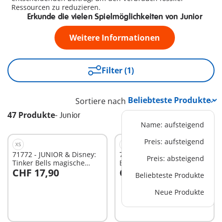
Ressourcen zu reduzieren.
Erkunde die vielen Spielmöglichkeiten von Junior
Weitere Informationen
Filter (1)
Sortiere nach
47 Produkte
-
Junior
Name: aufsteigend
Preis: aufsteigend
XS
L
71772 - JUNIOR & Disney:
71458 - JUNIOR & Disney:
Preis: absteigend
Tinker Bells magische
Belles Spielturm mit
CHF 17,90
CHF 47,99
Feen-Schwimmblume
Melodie
Beliebteste Produkte
In den Warenkorb
In den Warenkorb
Neue Produkte