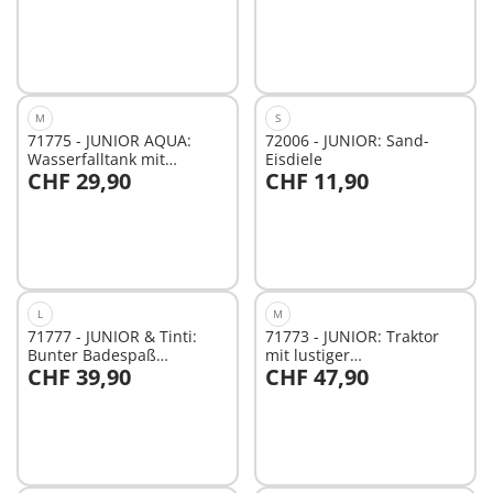
M
S
71775 - JUNIOR AQUA:
72006 - JUNIOR: Sand-
Wasserfalltank mit
Eisdiele
CHF 29,90
CHF 11,90
Rutsche
In den Warenkorb
In den Warenkorb
L
M
71777 - JUNIOR & Tinti:
71773 - JUNIOR: Traktor
Bunter Badespaß
mit lustiger
CHF 39,90
CHF 47,90
Adventskalender
Pflanzmaschine
In den Warenkorb
In den Warenkorb