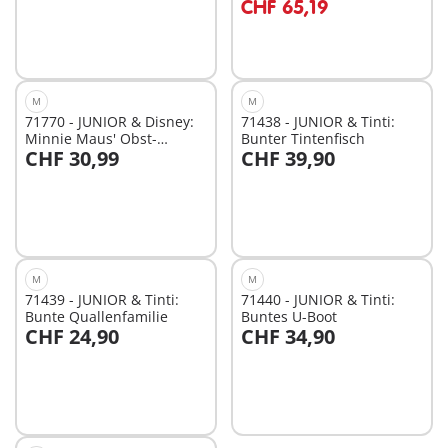
CHF 65,19
M
M
71770 - JUNIOR & Disney:
71438 - JUNIOR & Tinti:
Minnie Maus' Obst-
Bunter Tintenfisch
CHF 30,99
CHF 39,90
Transporter mit
In den Warenkorb
In den Warenkorb
Sortierspaß
M
M
71439 - JUNIOR & Tinti:
71440 - JUNIOR & Tinti:
Bunte Quallenfamilie
Buntes U-Boot
CHF 24,90
CHF 34,90
In den Warenkorb
In den Warenkorb