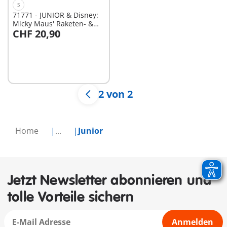
S
71771 - JUNIOR & Disney:
Micky Maus' Raketen- &
CHF 20,90
Weltraum-Abenteuer
In den Warenkorb
2 von 2
Home
...
Junior
Jetzt Newsletter abonnieren und
tolle Vorteile sichern
Anmelden