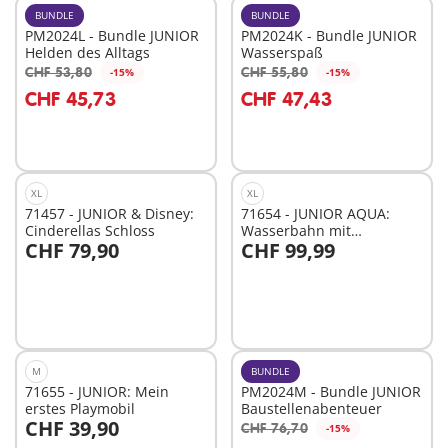
BUNDLE
BUNDLE
PM2024L - Bundle JUNIOR
PM2024K - Bundle JUNIOR
Helden des Alltags
Wasserspaß
CHF 53,80
CHF 55,80
-15%
-15%
In den Warenkorb
In den Warenkorb
CHF 45,73
CHF 47,43
XL
XL
71457 - JUNIOR & Disney:
71654 - JUNIOR AQUA:
Cinderellas Schloss
Wasserbahn mit
CHF 79,90
CHF 99,99
Wasserspielplatz und
In den Warenkorb
In den Warenkorb
Lerneffekten
M
BUNDLE
71655 - JUNIOR: Mein
PM2024M - Bundle JUNIOR
erstes Playmobil
Baustellenabenteuer
CHF 39,90
CHF 76,70
-15%
In den Warenkorb
In den Warenkorb