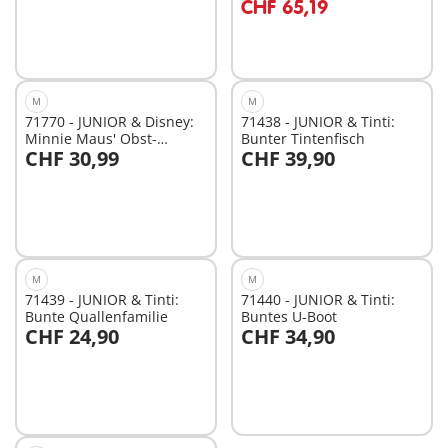
CHF 65,19
M
M
71770 - JUNIOR & Disney:
71438 - JUNIOR & Tinti:
Minnie Maus' Obst-
Bunter Tintenfisch
CHF 30,99
CHF 39,90
Transporter mit
In den Warenkorb
In den Warenkorb
Sortierspaß
M
M
71439 - JUNIOR & Tinti:
71440 - JUNIOR & Tinti:
Bunte Quallenfamilie
Buntes U-Boot
CHF 24,90
CHF 34,90
In den Warenkorb
In den Warenkorb