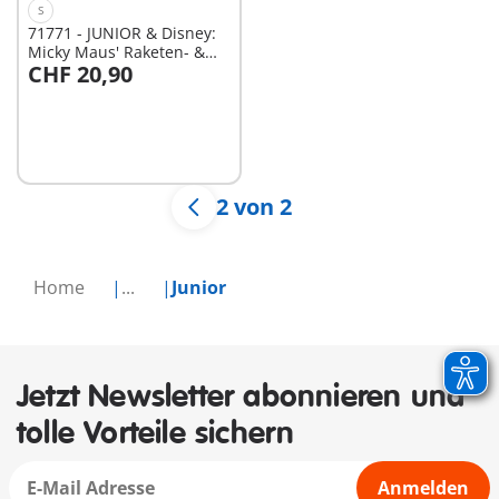
S
71771 - JUNIOR & Disney:
Micky Maus' Raketen- &
CHF 20,90
Weltraum-Abenteuer
In den Warenkorb
2 von 2
Home
...
Junior
Jetzt Newsletter abonnieren und
tolle Vorteile sichern
Anmelden