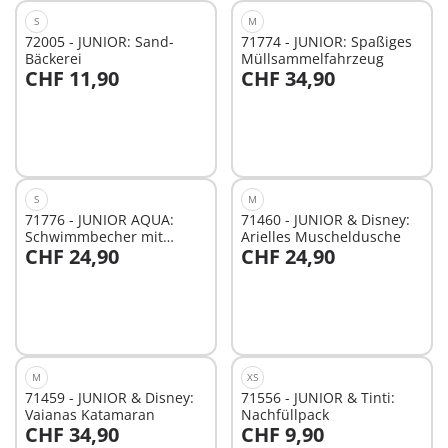
S
M
72005 - JUNIOR: Sand-
71774 - JUNIOR: Spaßiges
Bäckerei
Müllsammelfahrzeug
CHF 11,90
CHF 34,90
In den Warenkorb
In den Warenkorb
S
M
71776 - JUNIOR AQUA:
71460 - JUNIOR & Disney:
Schwimmbecher mit
Arielles Muscheldusche
CHF 24,90
CHF 24,90
Wasserspaß
In den Warenkorb
In den Warenkorb
M
XS
71459 - JUNIOR & Disney:
71556 - JUNIOR & Tinti:
Vaianas Katamaran
Nachfüllpack
CHF 34,90
CHF 9,90
In den Warenkorb
In den Warenkorb