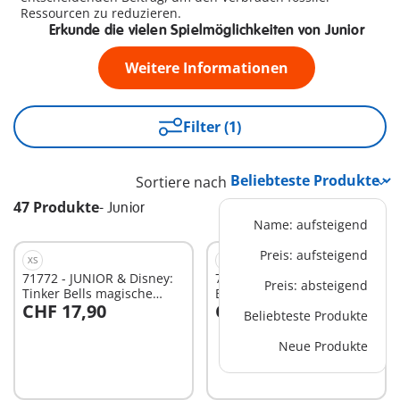
Ressourcen zu reduzieren.
Erkunde die vielen Spielmöglichkeiten von Junior
Weitere Informationen
Filter (1)
Sortiere nach
47 Produkte
-
Junior
Name: aufsteigend
Preis: aufsteigend
XS
L
71772 - JUNIOR & Disney:
71458 - JUNIOR & Disney:
Preis: absteigend
Tinker Bells magische
Belles Spielturm mit
CHF 17,90
CHF 47,99
Feen-Schwimmblume
Melodie
Beliebteste Produkte
In den Warenkorb
In den Warenkorb
Neue Produkte