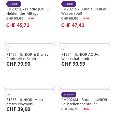
BUNDLE
BUNDLE
PM2024L - Bundle JUNIOR
PM2024K - Bundle JUNIOR
Helden des Alltags
Wasserspaß
CHF 53,80
CHF 55,80
-15%
-15%
In den Warenkorb
In den Warenkorb
CHF 45,73
CHF 47,43
XL
XL
71457 - JUNIOR & Disney:
71654 - JUNIOR AQUA:
Cinderellas Schloss
Wasserbahn mit
CHF 79,90
CHF 99,99
Wasserspielplatz und
In den Warenkorb
In den Warenkorb
Lerneffekten
M
BUNDLE
71655 - JUNIOR: Mein
PM2024M - Bundle JUNIOR
erstes Playmobil
Baustellenabenteuer
CHF 39,90
CHF 76,70
-15%
In den Warenkorb
In den Warenkorb