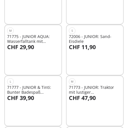
M
S
71775 - JUNIOR AQUA:
72006 - JUNIOR: Sand-
Wasserfalltank mit
Eisdiele
CHF 29,90
CHF 11,90
Rutsche
In den Warenkorb
In den Warenkorb
L
M
71777 - JUNIOR & Tinti:
71773 - JUNIOR: Traktor
Bunter Badespaß
mit lustiger
CHF 39,90
CHF 47,90
Adventskalender
Pflanzmaschine
In den Warenkorb
In den Warenkorb