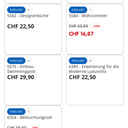
EXKLUSIV
M
EXKLUSIV
S
5582 - Designerküche
5584 - Wohnzimmer
CHF 22,50
CHF 22,50
-25%
In den Warenkorb
In den Warenkorb
CHF 16,87
EXKLUSIV
M
EXKLUSIV
M
5575 - Einbau-
6389 - Erweiterung für die
Swimmingpool
Moderne Luxusvilla
CHF 29,90
CHF 22,50
In den Warenkorb
In den Warenkorb
EXKLUSIV
XS
6354 - Beleuchtungsset
CHF 29,90
-25%