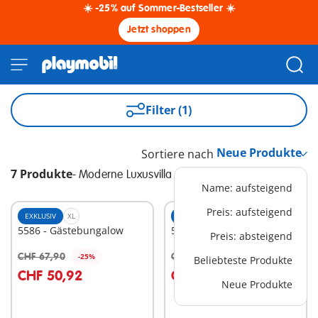
☀️ -25% auf Sommer-Bestseller ☀️
Jetzt shoppen
Filter (1)
Sortiere nach
7 Produkte
-
Moderne Luxusvilla
Name: aufsteigend
Preis: aufsteigend
EXKLUSIV
XL
EXKLUSIV
S
5586 - Gästebungalow
5583 - Schlafinsel
Preis: absteigend
CHF 67,90
CHF 16,90
-25%
-25%
Beliebteste Produkte
In den Warenkorb
In den Warenkorb
CHF 50,92
CHF 12,67
Neue Produkte