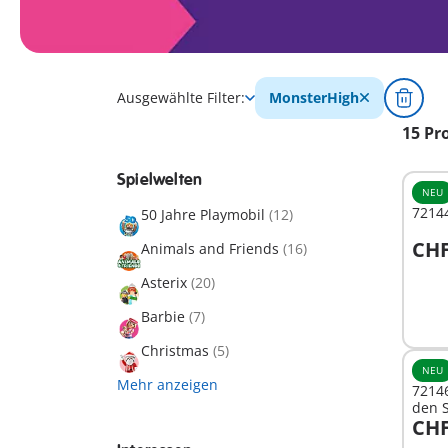
Ausgewählte Filter:
MonsterHigh
15 Pr
Spielwelten
NEU
72144
50 Jahre Playmobil
(12)
CHF
Animals and Friends
(16)
I
Asterix
(20)
Barbie
(7)
Christmas
(5)
NEU
Mehr anzeigen
7214
den 
CHF
I