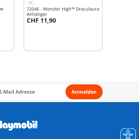
XS
De
72046 - Monster High™ Draculaura
Anhänger
CHF 11,90
In den Warenkorb
Anmelden