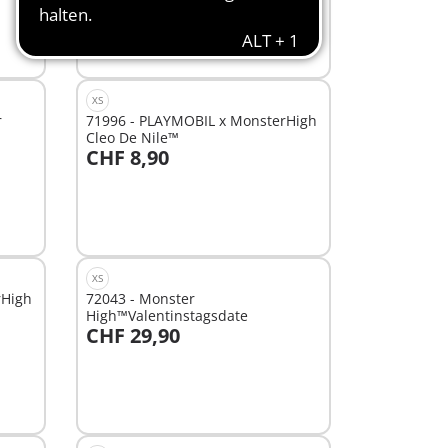
XS
r
71996 - PLAYMOBIL x MonsterHigh
Cleo De Nile™
CHF 8,90
In den Warenkorb
XS
rHigh
72043 - Monster
High™Valentinstagsdate
CHF 29,90
In den Warenkorb