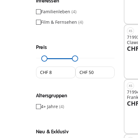
Interessen
Familienleben
(4)
Film & Fernsehen
(4)
XS
7199
Claw
Preis
CHF
I
XS
7199
Altersgruppen
Frank
CHF
4+ Jahre
(4)
I
Neu & Exklusiv