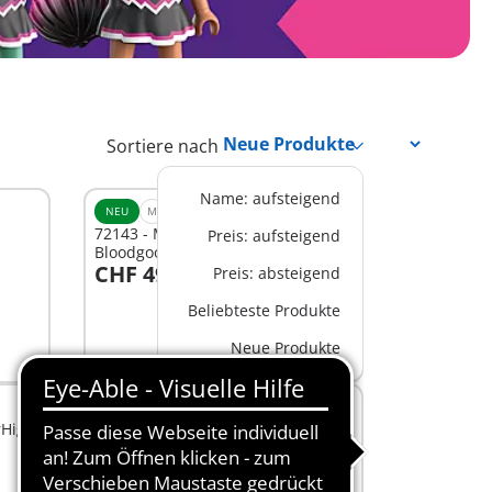
Sortiere nach
Name: aufsteigend
NEU
M
72143 - Monster High™
Preis: aufsteigend
Bloodgood's Büro
CHF 49,90
Preis: absteigend
In den Warenkorb
Beliebteste Produkte
Neue Produkte
XS
rHigh
71997 - PLAYMOBIL x MonsterHigh
Ghoulia Yelps™
CHF 8,90
In den Warenkorb