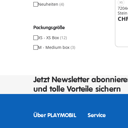
XS
Neuheiten
(4)
72044
Stei
CHF
I
Packungsgröße
XS - XS Box
(12)
M - Medium box
(3)
Jetzt Newsletter abonnier
und tolle Vorteile sichern
Über PLAYMOBIL
Service