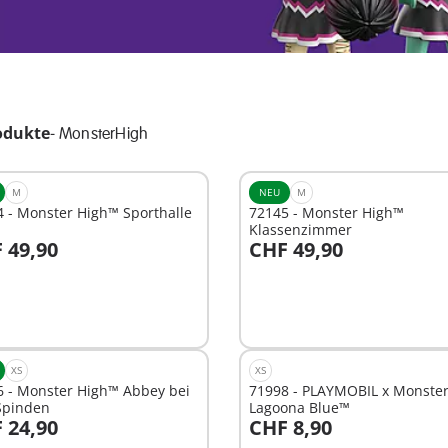
odukte
-
MonsterHigh
M
NEU
M
 - Monster High™ Sporthalle
72145 - Monster High™
Klassenzimmer
 49,90
CHF 49,90
n den Warenkorb
In den Warenkorb
XS
XS
6 - Monster High™ Abbey bei
71998 - PLAYMOBIL x Monste
Spinden
Lagoona Blue™
 24,90
CHF 8,90
n den Warenkorb
In den Warenkorb