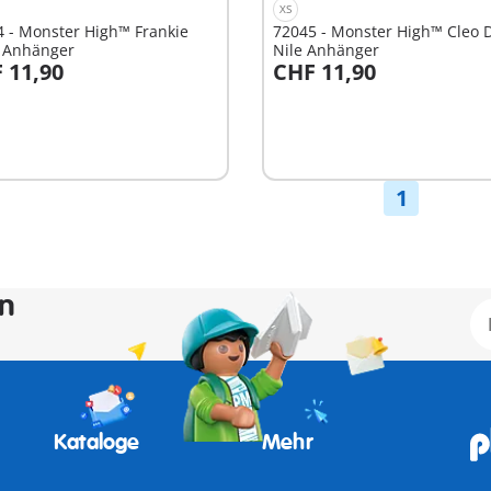
XS
 - Monster High™ Frankie
72045 - Monster High™ Cleo 
n Anhänger
Nile Anhänger
 11,90
CHF 11,90
n den Warenkorb
In den Warenkorb
1
en
Kataloge
Mehr