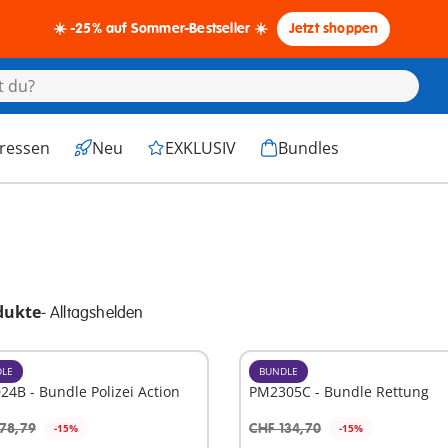
☀️ -25% auf Sommer-Bestseller ☀️
Jetzt shoppen
eressen
Neu
EXKLUSIV
Bundles
dukte
-
Alltagshelden
LE
BUNDLE
4B - Bundle Polizei Action
PM2305C - Bundle Rettung
78,79
CHF 134,70
-15%
-15%
n den Warenkorb
In den Warenkorb