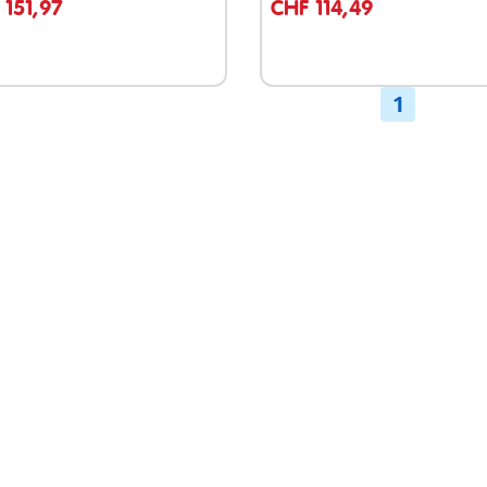
 151,97
CHF 114,49
1