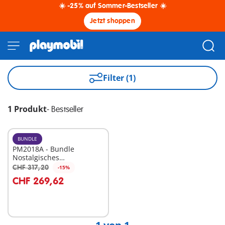
☀️ -25% auf Sommer-Bestseller ☀️
Jetzt shoppen
Filter (1)
1 Produkt
-
Bestseller
BUNDLE
PM2018A - Bundle
Nostalgisches
Puppenhaus
CHF 317,20
-15%
In den Warenkorb
CHF 269,62