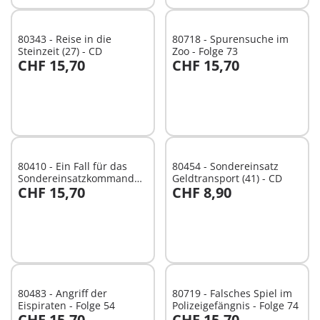
80343 - Reise in die
80718 - Spurensuche im
Steinzeit (27) - CD
Zoo - Folge 73
CHF 15,70
CHF 15,70
In den Warenkorb
In den Warenkorb
80410 - Ein Fall für das
80454 - Sondereinsatz
Sondereinsatzkommando -
Geldtransport (41) - CD
CHF 15,70
CHF 8,90
Folge 68
In den Warenkorb
In den Warenkorb
80483 - Angriff der
80719 - Falsches Spiel im
Eispiraten - Folge 54
Polizeigefängnis - Folge 74
CHF 15,70
CHF 15,70