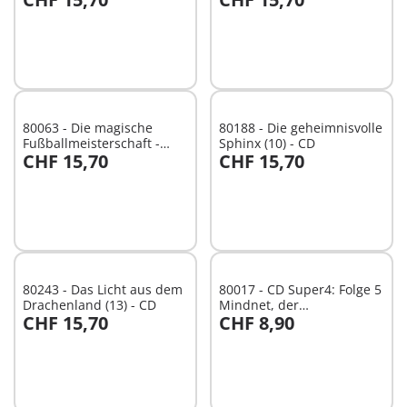
In den Warenkorb
In den Warenkorb
80063 - Die magische
80188 - Die geheimnisvolle
Fußballmeisterschaft -
Sphinx (10) - CD
CHF 15,70
CHF 15,70
Folge 60
In den Warenkorb
In den Warenkorb
80243 - Das Licht aus dem
80017 - CD Super4: Folge 5
Drachenland (13) - CD
Mindnet, der
CHF 15,70
CHF 8,90
Supercomputer
In den Warenkorb
In den Warenkorb