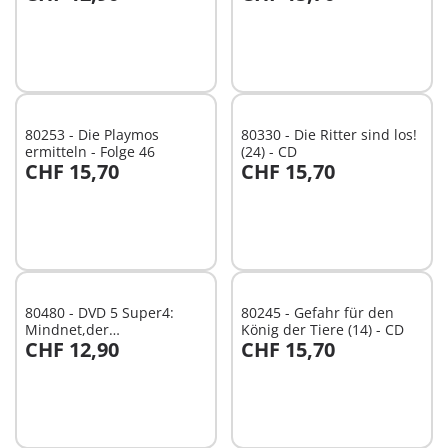
In den Warenkorb
In den Warenkorb
80253 - Die Playmos
80330 - Die Ritter sind los!
ermitteln - Folge 46
(24) - CD
CHF 15,70
CHF 15,70
In den Warenkorb
In den Warenkorb
80480 - DVD 5 Super4:
80245 - Gefahr für den
Mindnet,der
König der Tiere (14) - CD
CHF 12,90
CHF 15,70
Supercomputer
In den Warenkorb
In den Warenkorb