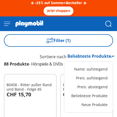
☀️ -25% auf Sommer-Bestseller ☀️
Jetzt shoppen
Filter (1)
Sortiere nach
88 Produkte
-
Hörspiele & DVDs
Name: aufsteigend
Preis: aufsteigend
80458 - Ritter außer Rand
80262 - Die Rückkehr der
Preis: absteigend
und Band - Folge 45
Piraten (16) - CD
CHF 15,70
CHF 15,70
Beliebteste Produkte
In den Warenkorb
In den Warenkorb
Neue Produkte