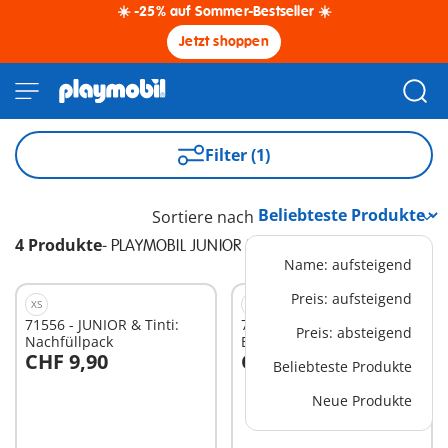
☀️ -25% auf Sommer-Bestseller ☀️
Jetzt shoppen
Filter (1)
Sortiere nach
4 Produkte
-
PLAYMOBIL JUNIOR & Tinti
Name: aufsteigend
Preis: aufsteigend
XS
M
71556 - JUNIOR & Tinti:
71438 - JUNIOR & Tinti:
Preis: absteigend
Nachfüllpack
Bunter Tintenfisch
CHF 9,90
CHF 39,90
Beliebteste Produkte
In den Warenkorb
In den Warenkorb
Neue Produkte