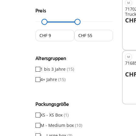
M
71702
Preis
Truck
CHF
Sorti
I
M
Altersgruppen
71685
1 bis 3 Jahre
(15)
CHF
I
4+ Jahre
(15)
Packungsgröße
XS - XS Box
(1)
M - Medium box
(10)
L - Large box
(3)