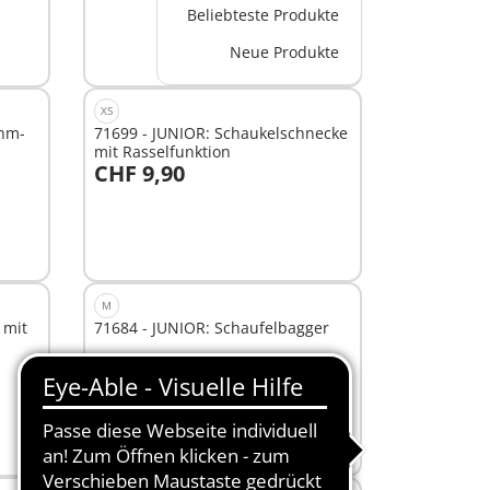
Beliebteste Produkte
Neue Produkte
XS
ehm-
71699 - JUNIOR: Schaukelschnecke
mit Rasselfunktion
CHF 9,90
In den Warenkorb
M
 mit
71684 - JUNIOR: Schaufelbagger
CHF 21,90
In den Warenkorb