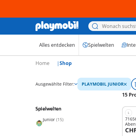
Alles entdecken
Spielwelten
Int
Home
Shop
Ausgewählte Filter:
PLAYMOBIL JUNIOR
15 Pr
Spielwelten
L
71656
Junior
(15)
Abent
CHF
und t
I