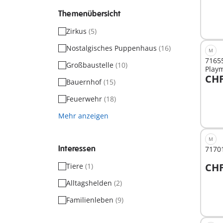
Themenübersicht
Zirkus
(5)
Nostalgisches Puppenhaus
(16)
M
71655
Großbaustelle
(10)
Play
CHF
Bauernhof
(15)
I
Feuerwehr
(18)
Mehr anzeigen
M
Interessen
71701
CHF
Tiere
(1)
I
Alltagshelden
(2)
Familienleben
(9)