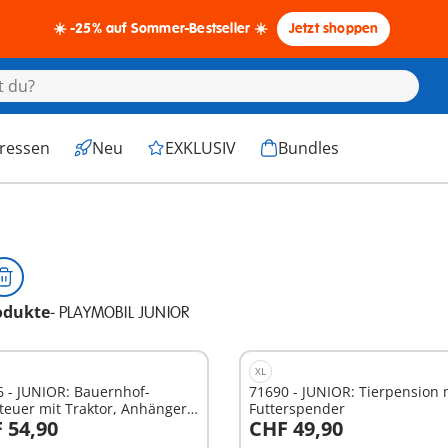
☀️ -25% auf Sommer-Bestseller ☀️
Jetzt shoppen
eressen
Neu
EXKLUSIV
Bundles
odukte
-
PLAYMOBIL JUNIOR
XL
 - JUNIOR: Bauernhof-
71690 - JUNIOR: Tierpension 
euer mit Traktor, Anhänger
Futterspender
 54,90
CHF 49,90
ierischen
n den Warenkorb
In den Warenkorb