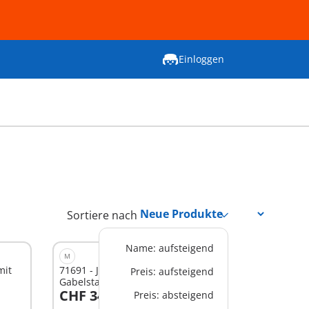
Einloggen
Sortiere nach
Name: aufsteigend
M
mit
71691 - JUNIOR: Bio-Marktstand &
Preis: aufsteigend
Gabelstapler
CHF 34,90
Preis: absteigend
In den Warenkorb