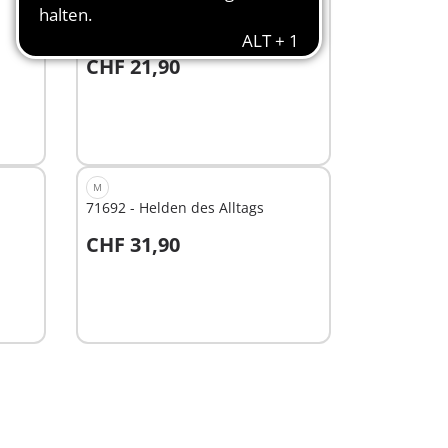
M
71683 - JUNIOR:
Feuerwehrleiterfahrzeug
CHF 21,90
In den Warenkorb
M
71692 - Helden des Alltags
CHF 31,90
In den Warenkorb