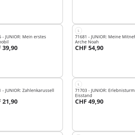
L
 - JUNIOR: Mein erstes
71681 - JUNIOR: Meine Mitn
mobil
Arche Noah
 39,90
CHF 54,90
n den Warenkorb
In den Warenkorb
L
 - JUNIOR: Zahlenkarussell
71703 - JUNIOR: Erlebnisturm
Eisstand
 21,90
CHF 49,90
n den Warenkorb
In den Warenkorb