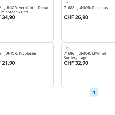
M
 - JUNIOR: Verrückter Donut
71682 - JUNIOR: Reisebus
 mit Stapel- und
 34,90
CHF 26,90
erfunktion
n den Warenkorb
In den Warenkorb
M
 - JUNIOR: Kipplaster
71686 - JUNIOR: LKW mit
Sortiergarage
 21,90
CHF 32,90
n den Warenkorb
In den Warenkorb
1