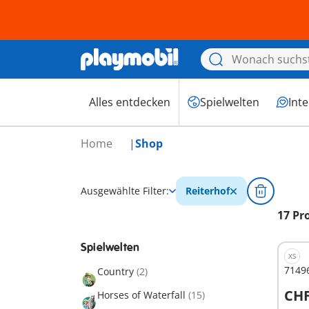
Alles entdecken
Spielwelten
Int
Home
Shop
Ausgewählte Filter:
Reiterhof
17 Pr
Spielwelten
XS
7149
Country
(2)
CHF
Horses of Waterfall
(15)
I