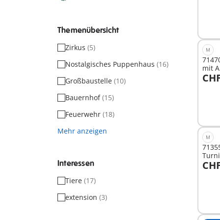
Themenübersicht
Zirkus
(5)
M
71470
Nostalgisches Puppenhaus
(16)
mit 
CHF
Großbaustelle
(10)
I
Bauernhof
(15)
Feuerwehr
(18)
Mehr anzeigen
M
71355
Turn
Interessen
CHF
I
Tiere
(17)
extension
(3)