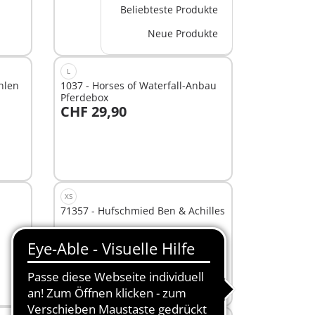
Beliebteste Produkte
Neue Produkte
L
hlen
1037 - Horses of Waterfall-Anbau
Pferdebox
CHF 29,90
In den Warenkorb
XS
71357 - Hufschmied Ben & Achilles
CHF 17,90
In den Warenkorb