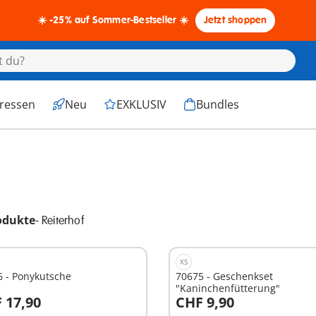
☀️ -25% auf Sommer-Bestseller ☀️
Jetzt shoppen
eressen
Neu
EXKLUSIV
Bundles
odukte
-
Reiterhof
XS
6 - Ponykutsche
70675 - Geschenkset
"Kaninchenfütterung"
 17,90
CHF 9,90
n den Warenkorb
In den Warenkorb