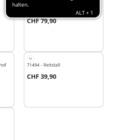
L
71352 - Reittherapie &
Tierarztpraxis
CHF 79,90
In den Warenkorb
M
hof
71494 - Reitstall
CHF 39,90
Nicht
verfügbar