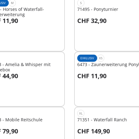
USIV
M
S
- Horses of Waterfall-
71495 - Ponyturnier
erweiterung
 11,90
CHF 32,90
n den Warenkorb
In den Warenkorb
EXKLUSIV
XS
 - Amelia & Whisper mit
6473 - Zaunerweiterung Pony
debox
 44,90
CHF 11,90
t
Nicht
ügbar
verfügbar
XL
 - Mobile Reitschule
71351 - Waterfall Ranch
 79,90
CHF 149,90