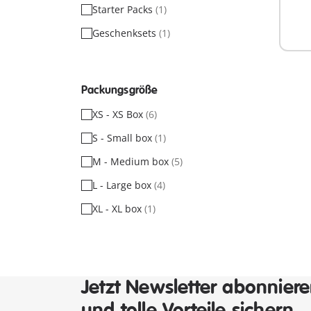
Starter Packs
(1)
Nich
verf
Geschenksets
(1)
Packungsgröße
XS - XS Box
(6)
S - Small box
(1)
M - Medium box
(5)
L - Large box
(4)
XL - XL box
(1)
Jetzt Newsletter abonnier
und tolle Vorteile sichern