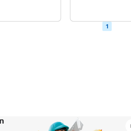
t
Nicht
ügbar
verfügbar
1
en