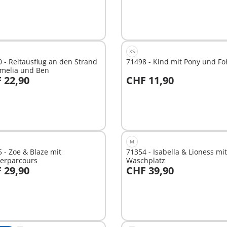
XS
 - Reitausflug an den Strand
71498 - Kind mit Pony und Fo
Amelia und Ben
 22,90
CHF 11,90
n den Warenkorb
In den Warenkorb
M
 - Zoe & Blaze mit
71354 - Isabella & Lioness mit
ierparcours
Waschplatz
 29,90
CHF 39,90
n den Warenkorb
In den Warenkorb