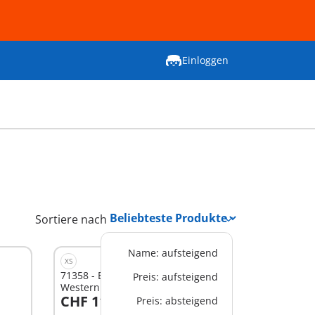
Einloggen
Sortiere nach
Name: aufsteigend
XS
71358 - Ellie & Sawdust mit
Preis: aufsteigend
Westernübung
CHF 11,90
Preis: absteigend
In den Warenkorb