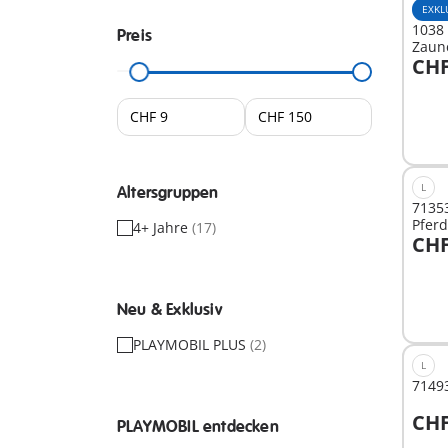
EXKL
1038 
Preis
Zaun
CHF
I
L
Altersgruppen
71353
Pfer
4+ Jahre
(17)
CHF
Nich
Neu & Exklusiv
verf
PLAYMOBIL PLUS
(2)
L
71493
CHF
PLAYMOBIL entdecken