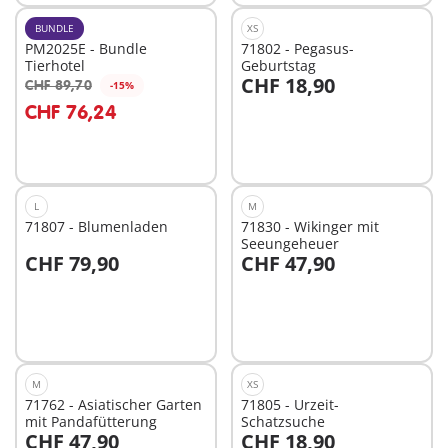
BUNDLE
XS
PM2025E - Bundle
71802 - Pegasus-
Tierhotel
Geburtstag
CHF 18,90
CHF 89,70
-15%
In den Warenkorb
In den Warenkorb
CHF 76,24
L
M
71807 - Blumenladen
71830 - Wikinger mit
Seeungeheuer
CHF 79,90
CHF 47,90
In den Warenkorb
In den Warenkorb
M
XS
71762 - Asiatischer Garten
71805 - Urzeit-
mit Pandafütterung
Schatzsuche
CHF 47,90
CHF 18,90