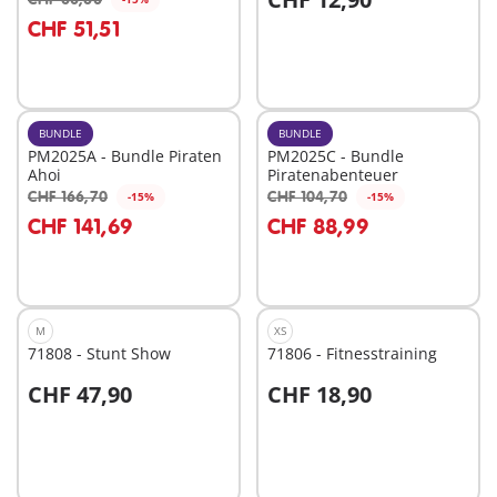
CHF 51,51
Nicht
Nicht
verfügbar
verfügbar
BUNDLE
BUNDLE
PM2025A - Bundle Piraten
PM2025C - Bundle
Ahoi
Piratenabenteuer
CHF 166,70
CHF 104,70
-15%
-15%
In den Warenkorb
In den Warenkorb
CHF 141,69
CHF 88,99
M
XS
71808 - Stunt Show
71806 - Fitnesstraining
CHF 47,90
CHF 18,90
In den Warenkorb
In den Warenkorb