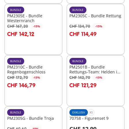
BUNDLE
BUNDLE
PM2305E - Bundle
PM2305C - Bundle Rettung
Westernranch
CHF 167,20
CHF 134,70
-15%
-15%
In den Warenkorb
In den Warenkorb
CHF 142,12
CHF 114,49
BUNDLE
BUNDLE
PM2310C - Bundle
PM2501B - Bundle
Regenbogenschloss
Rettungs-Team: Helden im
Einsatz
CHF 172,70
CHF 142,70
-15%
-15%
In den Warenkorb
In den Warenkorb
CHF 146,79
CHF 121,29
BUNDLE
EXKLUSIV
XS
PM2305G - Bundle Troja
70758 - Figurenset 9
CHF 12,90
CHF 60,60
-15%