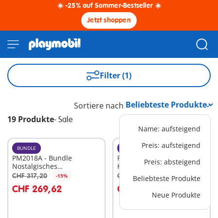
☀️ -25% auf Sommer-Bestseller ☀️
Jetzt shoppen
Filter (1)
Sortiere nach
19 Produkte
-
Sale
Name: aufsteigend
Preis: aufsteigend
BUNDLE
BUNDLE
PM2018A - Bundle
PM2305D - Bundle
Preis: absteigend
Nostalgisches
Historische Gebäude
Puppenhaus
CHF 317,20
CHF 170,70
-15%
-15%
Beliebteste Produkte
In den Warenkorb
In den Warenkorb
CHF 269,62
CHF 145,09
Neue Produkte