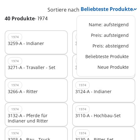
Sortiere nach
40 Produkte
-
1974
Name: aufsteigend
Preis: aufsteigend
1974
1974
3259-A - Indianer
3120-A - Indianer-Set
Preis: absteigend
Beliebteste Produkte
1974
1974
Neue Produkte
3271-A - Travaller - Set
3262-A - Ritter - Zubehör
1974
1974
3266-A - Ritter
3124-A - Indianer
1974
1974
3132-A - Pferde für
3110-A - Hochbau-Set
Indianer und Ritter
1974
1974
3203-A - Bau - Truck
3130-A - Ritter-Set