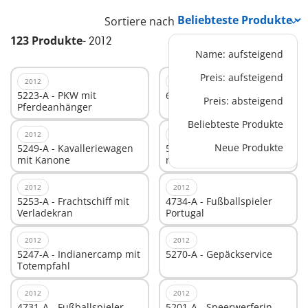
Sortiere nach
123 Produkte
-
2012
Name: aufsteigend
Preis: aufsteigend
2012
2012
5223-A - PKW mit
6780-A - Passagierflugzeug
Preis: absteigend
Pferdeanhänger
Beliebteste Produkte
2012
2012
Neue Produkte
5249-A - Kavalleriewagen
5231-A - Brachiosaurus
mit Kanone
mit Baby
2012
2012
5253-A - Frachtschiff mit
4734-A - Fußballspieler
Verladekran
Portugal
2012
2012
5247-A - Indianercamp mit
5270-A - Gepäckservice
Totempfahl
2012
2012
4731-A - Fußballspieler
5201-A - Speerwerferin