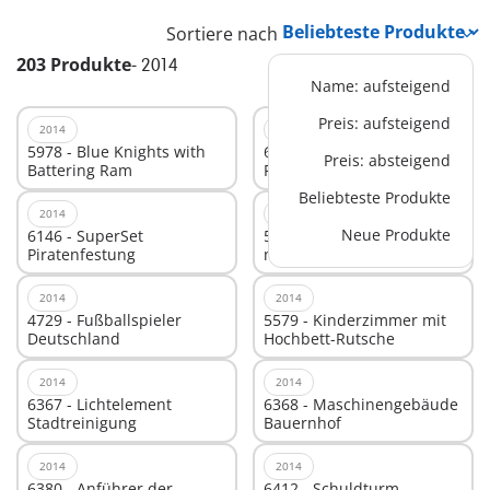
Sortiere nach
203 Produkte
-
2014
Name: aufsteigend
Preis: aufsteigend
2014
2014
5978 - Blue Knights with
6020 - Aufklapp-
Preis: absteigend
Battering Ram
Ferienhaus
Beliebteste Produkte
2014
2014
Neue Produkte
6146 - SuperSet
5564 - SEK-Einsatztruck
Piratenfestung
mit Licht und Sound
2014
2014
4729 - Fußballspieler
5579 - Kinderzimmer mit
Deutschland
Hochbett-Rutsche
2014
2014
6367 - Lichtelement
6368 - Maschinengebäude
Stadtreinigung
Bauernhof
2014
2014
6380 - Anführer der
6412 - Schuldturm