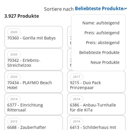
Sortiere nach
3.927 Produkte
Name: aufsteigend
2020
2020
Preis: aufsteigend
70360 - Gorilla mit Babys
70411 - Totenkopf-
Preis: absteigend
Kampfschiff
Beliebteste Produkte
2020
2020
70342 - Erlebnis-
70549 - Stuntshow
Neue Produkte
Streichelzoo
Monster Truck Horned
2020
2017
70434 - PLAYMO Beach
9215 - Duo Pack
Hotel
Prinzenpaar
2014
2014
6377 - Einrichtung
6386 - Anbau-Turnhalle
Rittersaal
für die KiTa
2015
2014
6688 - Zauberhafter
6413 - Schilderhaus mit