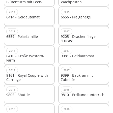
Blütenturm mit Feen-
Wachposten
Spieluhr und Twinkle
2014
2015
6414 - Geldautomat
6656 - Freigehege
2017
2017
6559 - Polarfamilie
9205 - Drachenflieger
"Lucas"
2014
2017
6410 - Große Western-
9081 - Geldautomat
Farm
2017
2017
9161 - Royal Couple with
9399 - Baukran mit
Carriage
Zubehör
2018
2018
9805 - Shuttle
9810 - Erdkundeunterricht
2018
2018