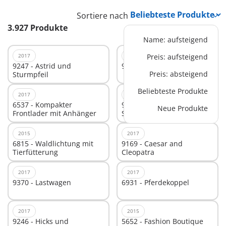
Sortiere nach
3.927 Produkte
Name: aufsteigend
2017
2017
Preis: aufsteigend
9247 - Astrid und
9254 - Dr. Drone Pick-up
Preis: absteigend
Sturmpfeil
Beliebteste Produkte
2017
2017
6537 - Kompakter
9236 - Polizeibus mit
Neue Produkte
Frontlader mit Anhänger
Straßensperre
2015
2017
6815 - Waldlichtung mit
9169 - Caesar and
Tierfütterung
Cleopatra
2017
2017
9370 - Lastwagen
6931 - Pferdekoppel
2017
2015
9246 - Hicks und
5652 - Fashion Boutique