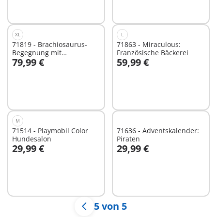
XL
L
71819 - Brachiosaurus-
71863 - Miraculous:
Begegnung mit
Französische Bäckerei
79,99 €
59,99 €
Luftkissenboot
In den Warenkorb
In den Warenkorb
M
71514 - Playmobil Color
71636 - Adventskalender:
Hundesalon
Piraten
29,99 €
29,99 €
In den Warenkorb
In den Warenkorb
5 von 5