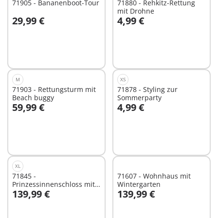
71905 - Bananenboot-Tour
71880 - Rehkitz-Rettung
mit Drohne
29,99 €
4,99 €
In den Warenkorb
In den Warenkorb
M
XS
71903 - Rettungsturm mit
71878 - Styling zur
Beach buggy
Sommerparty
59,99 €
4,99 €
In den Warenkorb
In den Warenkorb
XL
71845 -
71607 - Wohnhaus mit
Prinzessinnenschloss mit
Wintergarten
139,99 €
139,99 €
Königspaar
In den Warenkorb
In den Warenkorb