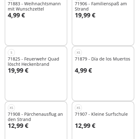
71883 - Weihnachtsmann
71906 - Familienspaß am
mit Wunschzettel
Strand
4,99 €
19,99 €
In den Warenkorb
In den Warenkorb
S
XS
71825 - Feuerwehr Quad
71879 - Día de los Muertos
löscht Heckenbrand
19,99 €
4,99 €
In den Warenkorb
In den Warenkorb
XS
XS
71908 - Pärchenausflug an
71907 - Kleine Surfschule
den Strand
12,99 €
12,99 €
In den Warenkorb
In den Warenkorb