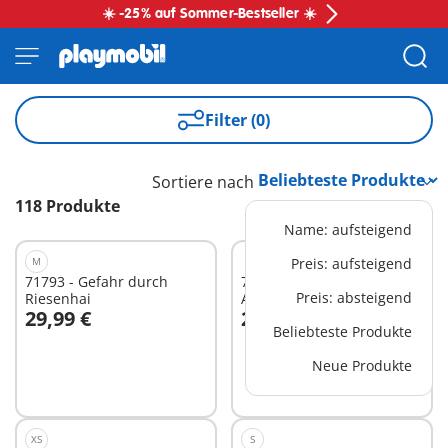
☀️ -25% auf Sommer-Bestseller ☀️
Filter (0)
Sortiere nach
118 Produkte
Name: aufsteigend
M
Preis: aufsteigend
71793 - Gefahr durch
71472 - Adventskalender:
Preis: absteigend
Riesenhai
Ausflug auf den
29,99 €
29,99 €
Weihnachtsmarkt
In den Warenkorb
In den Warenkorb
Beliebteste Produkte
Neue Produkte
XS
S