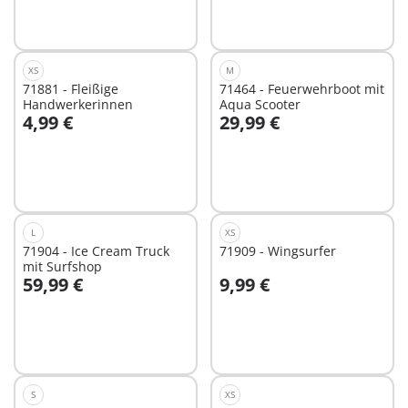
XS
M
71881 - Fleißige
71464 - Feuerwehrboot mit
Handwerkerinnen
Aqua Scooter
4,99 €
29,99 €
In den Warenkorb
In den Warenkorb
L
XS
71904 - Ice Cream Truck
71909 - Wingsurfer
mit Surfshop
59,99 €
9,99 €
In den Warenkorb
In den Warenkorb
S
XS