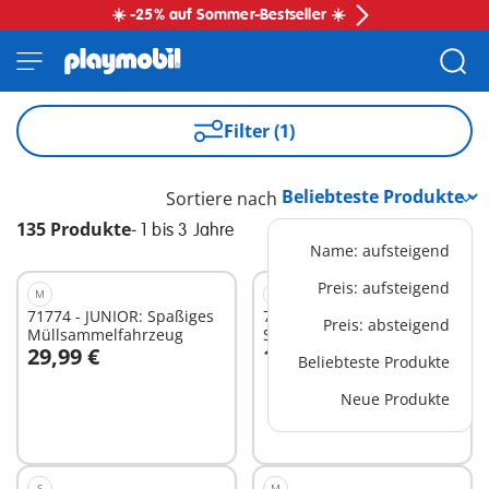
☀️ -25% auf Sommer-Bestseller ☀️
Filter (1)
Sortiere nach
135 Produkte
-
1 bis 3 Jahre
Name: aufsteigend
Preis: aufsteigend
M
S
71774 - JUNIOR: Spaßiges
71776 - JUNIOR AQUA:
Preis: absteigend
Müllsammelfahrzeug
Schwimmbecher mit
29,99 €
19,99 €
Wasserspaß
Beliebteste Produkte
In den Warenkorb
In den Warenkorb
Neue Produkte
S
M