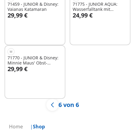
71459 - JUNIOR & Disney:
71775 - JUNIOR AQUA:
Vaianas Katamaran
Wasserfalltank mit
29,99 €
24,99 €
Rutsche
In den Warenkorb
In den Warenkorb
M
71770 - JUNIOR & Disney:
Minnie Maus' Obst-
29,99 €
Transporter mit
In den Warenkorb
Sortierspaß
6 von 6
Home
Shop