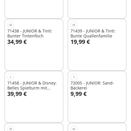
M
M
71438 - JUNIOR & Tinti:
71439 - JUNIOR & Tinti:
Bunter Tintenfisch
Bunte Quallenfamilie
34,99 €
19,99 €
In den Warenkorb
In den Warenkorb
L
S
71458 - JUNIOR & Disney:
72005 - JUNIOR: Sand-
Belles Spielturm mit
Bäckerei
39,99 €
9,99 €
Melodie
In den Warenkorb
In den Warenkorb
M
M