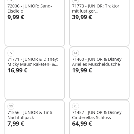
72006 - JUNIOR: Sand-
71773 - JUNIOR: Traktor
Eisdiele
mit lustiger
9,99 €
39,99 €
Pflanzmaschine
In den Warenkorb
In den Warenkorb
S
M
71771 - JUNIOR & Disney:
71460 - JUNIOR & Disney:
Micky Maus' Raketen- &
Arielles Muscheldusche
16,99 €
19,99 €
Weltraum-Abenteuer
In den Warenkorb
In den Warenkorb
XS
XL
71556 - JUNIOR & Tinti:
71457 - JUNIOR & Disney:
Nachfüllpack
Cinderellas Schloss
7,99 €
64,99 €
In den Warenkorb
In den Warenkorb