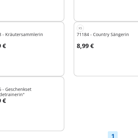
t
Nicht
ügbar
verfügbar
XS
8 - Kräutersammlerin
71184 - Country Sängerin
9 €
8,99 €
t
Nicht
ügbar
verfügbar
6 - Geschenkset
detrainerin"
9 €
t
ügbar
1