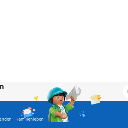
en
lender
Familienleben