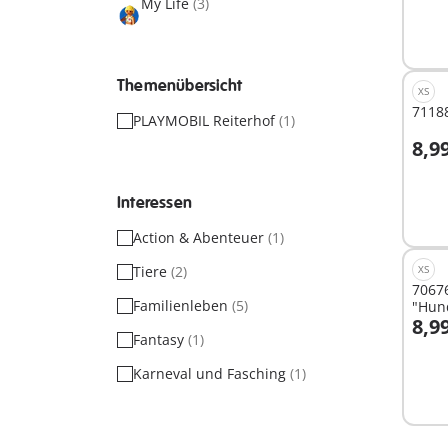
My Life
(3)
Nich
verf
Themenübersicht
XS
7118
PLAYMOBIL Reiterhof
(1)
8,9
Nich
Interessen
verf
Action & Abenteuer
(1)
Tiere
(2)
XS
7067
Familienleben
(5)
"Hun
8,9
Fantasy
(1)
Karneval und Fasching
(1)
Nich
verf