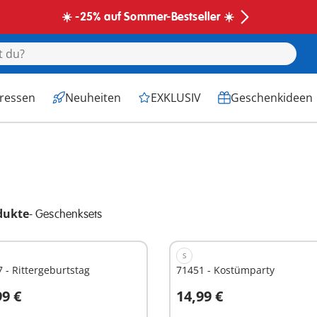
☀️ -25% auf Sommer-Bestseller ☀️
eressen
Neuheiten
EXKLUSIV
Geschenkideen
dukte
-
Geschenksets
S
 - Rittergeburtstag
71451 - Kostümparty
99 €
14,99 €