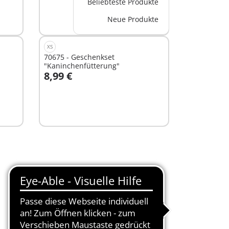
Beliebteste Produkte
Nicht
Neue Produkte
verfügbar
XS
70675 - Geschenkset
"Kaninchenfütterung"
8,99 €
In den Warenkorb