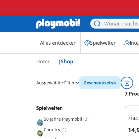
Alles entdecken
Spielwelten
Int
Home
Shop
Ausgewählte Filter:
Geschenksets
7 Pro
Spielwelten
S
71447
50 Jahre Playmobil
(3)
14,
Country
(1)