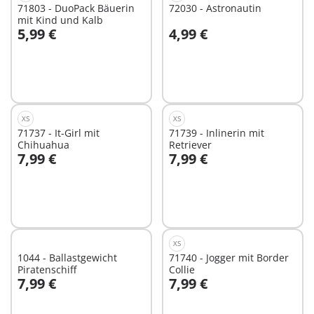
71803 - DuoPack Bäuerin
72030 - Astronautin
mit Kind und Kalb
5,99 €
4,99 €
In den Warenkorb
In den Warenkorb
XS
XS
71737 - It-Girl mit
71739 - Inlinerin mit
Chihuahua
Retriever
7,99 €
7,99 €
In den Warenkorb
In den Warenkorb
XS
1044 - Ballastgewicht
71740 - Jogger mit Border
Piratenschiff
Collie
7,99 €
7,99 €
In den Warenkorb
In den Warenkorb