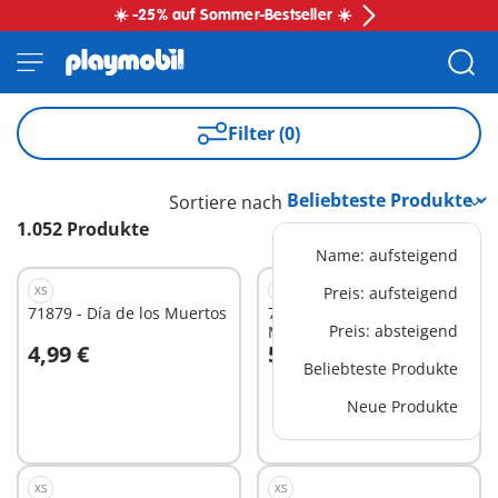
☀️ -25% auf Sommer-Bestseller ☀️
Filter (0)
Sortiere nach
1.052 Produkte
Name: aufsteigend
XS
XS
Preis: aufsteigend
71879 - Día de los Muertos
71799 - DuoPack
Preis: absteigend
Meerjungfrau und
4,99 €
5,99 €
Meermann
In den Warenkorb
In den Warenkorb
Beliebteste Produkte
Neue Produkte
XS
XS