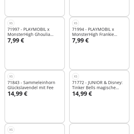
XS
XS
71997 - PLAYMOBIL x
71994 - PLAYMOBIL x
MonsterHigh Ghoulia
MonsterHigh Frankie
7,99 €
7,99 €
Yelps™
Stein™
In den Warenkorb
In den Warenkorb
XS
XS
71843 - Sammeleinhorn
71772 - JUNIOR & Disney:
Glückslavendel mit Fee
Tinker Bells magische
14,99 €
14,99 €
Feen-Schwimmblume
In den Warenkorb
In den Warenkorb
XS