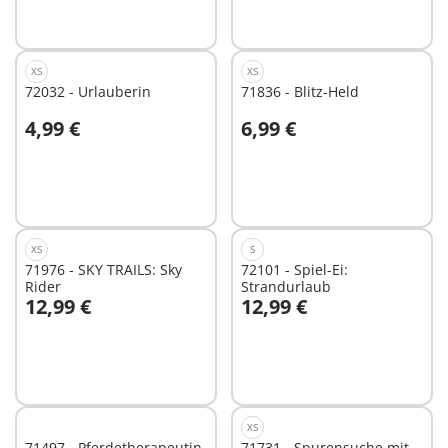
XS
XS
72032 - Urlauberin
71836 - Blitz-Held
4,99 €
6,99 €
In den Warenkorb
In den Warenkorb
XS
S
71976 - SKY TRAILS: Sky
72101 - Spiel-Ei:
Rider
Strandurlaub
12,99 €
12,99 €
In den Warenkorb
In den Warenkorb
XS
71497 - Pferdetherapeutin
71731 - Spurensuche mit