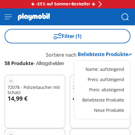
☀️ -25% auf Sommer-Bestseller ☀️
Filter (1)
Sortiere nach
58 Produkte
-
Alltagshelden
Name: aufsteigend
Preis: aufsteigend
XS
XS
72078 - Polizeitaucher mit
72029 - Polizist mit Radar
Preis: absteigend
Schatz
14,99 €
4,99 €
Beliebteste Produkte
In den Warenkorb
In den Warenkorb
Neue Produkte
M