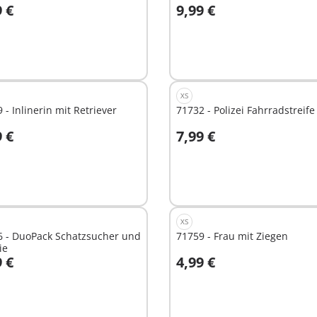
9 €
9,99 €
n den Warenkorb
In den Warenkorb
XS
 - Inlinerin mit Retriever
71732 - Polizei Fahrradstreife
9 €
7,99 €
n den Warenkorb
In den Warenkorb
XS
6 - DuoPack Schatzsucher und
71759 - Frau mit Ziegen
ie
9 €
4,99 €
n den Warenkorb
In den Warenkorb