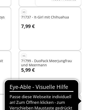
XS
oys
71737 - It-Girl mit Chihuahua
7,99 €
In den Warenkorb
XS
it
71799 - DuoPack Meerjungfrau
und Meermann
5,99 €
In den Warenkorb
XS
71736 - Managerin mit Dalmatiner