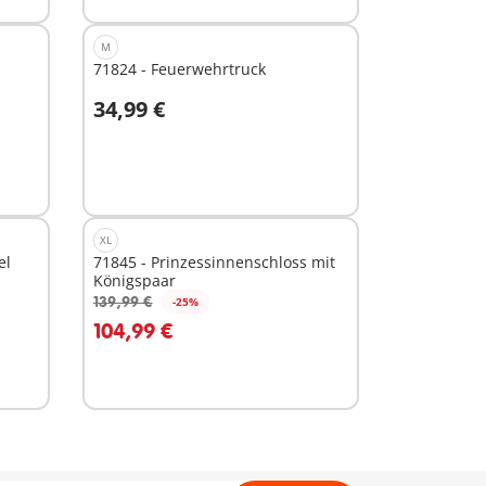
M
71824 - Feuerwehrtruck
34,99 €
In den Warenkorb
XL
el
71845 - Prinzessinnenschloss mit
Königspaar
139,99 €
-25%
In den Warenkorb
104,99 €