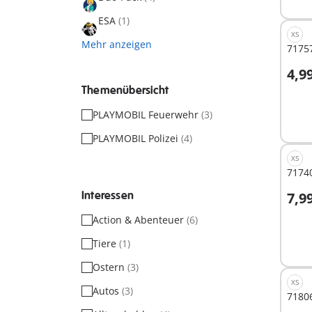
ESA
(1)
XS
Mehr anzeigen
71757
4,9
I
Themenübersicht
PLAYMOBIL Feuerwehr
(3)
PLAYMOBIL Polizei
(4)
XS
71740
Interessen
7,9
I
Action & Abenteuer
(6)
Tiere
(1)
Ostern
(3)
XS
Autos
(3)
71806