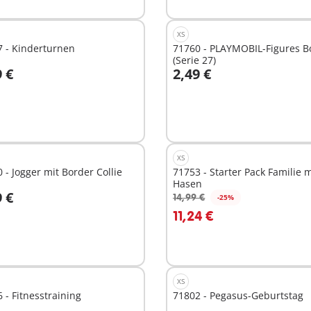
XS
 - Kinderturnen
71760 - PLAYMOBIL-Figures B
(Serie 27)
9 €
2,49 €
n den Warenkorb
In den Warenkorb
XS
 - Jogger mit Border Collie
71753 - Starter Pack Familie m
Hasen
9 €
14,99 €
-25%
n den Warenkorb
In den Warenkorb
11,24 €
XS
 - Fitnesstraining
71802 - Pegasus-Geburtstag