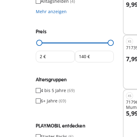
Alltagshelden
(4)
9,9
I
Mehr anzeigen
Preis
XS
71739
7,9
I
Altersgruppen
4 bis 5 Jahre
(69)
XS
6+ Jahre
(69)
7179
Mum
5,9
I
PLAYMOBIL entdecken
Starter Packs
(6)