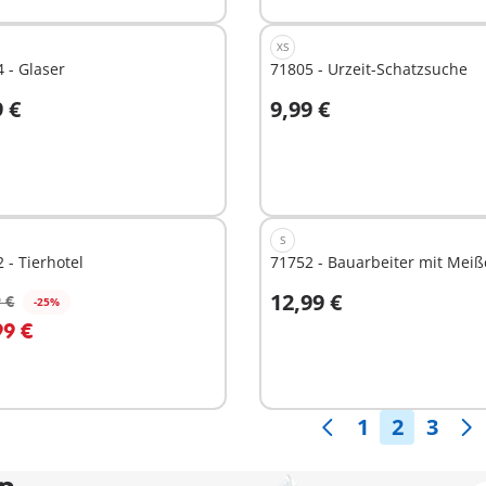
XS
 - Glaser
71805 - Urzeit-Schatzsuche
9 €
9,99 €
n den Warenkorb
In den Warenkorb
S
 - Tierhotel
71752 - Bauarbeiter mit Meiß
12,99 €
 €
-25%
n den Warenkorb
In den Warenkorb
99 €
1
2
3