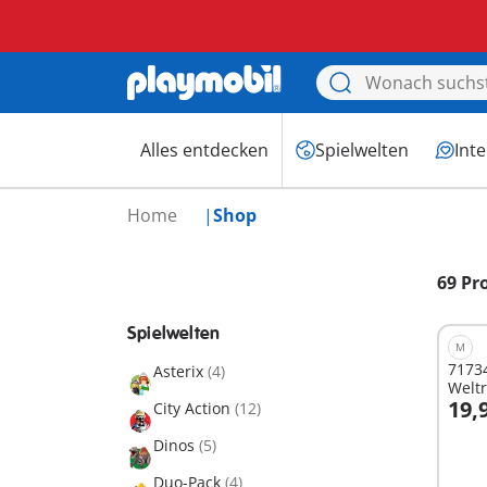
Alles entdecken
Spielwelten
Int
Home
Shop
69 Pr
Spielwelten
M
71734
Asterix
(4)
Welt
19,
City Action
(12)
I
Dinos
(5)
Duo-Pack
(4)