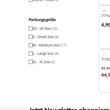
XS
71754
Packungsgröße
4,9
I
XS - XS Box
(33)
S - Small box
(8)
M - Medium box
(17)
L - Large box
(9)
L
71742
XL - XL box
(2)
59,99
I
44,