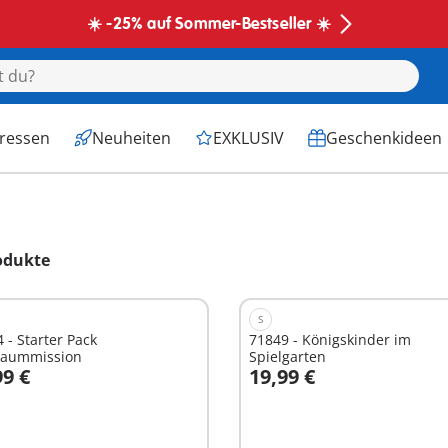
☀️ -25% auf Sommer-Bestseller ☀️
eressen
Neuheiten
EXKLUSIV
Geschenkideen
odukte
S
 - Starter Pack
71849 - Königskinder im
raummission
Spielgarten
99 €
19,99 €
n den Warenkorb
In den Warenkorb