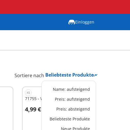
Einloggen
Sortiere nach
Name: aufsteigend
XS
71755 - Wikinger mit Wachhund
Preis: aufsteigend
4,99 €
Preis: absteigend
In den Warenkorb
Beliebteste Produkte
Neue Produkte