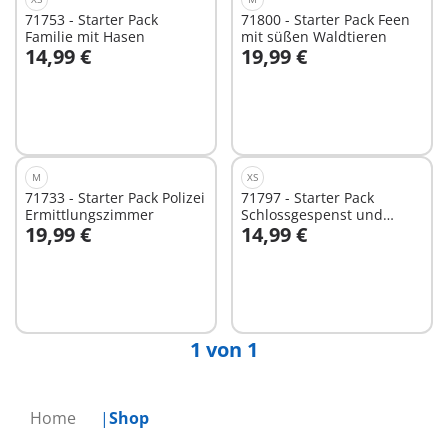
71753 - Starter Pack
71800 - Starter Pack Feen
Familie mit Hasen
mit süßen Waldtieren
14,99 €
19,99 €
In den Warenkorb
In den Warenkorb
M
XS
71733 - Starter Pack Polizei
71797 - Starter Pack
Ermittlungszimmer
Schlossgespenst und
19,99 €
14,99 €
Ritter
In den Warenkorb
Nicht
verfügbar
1 von 1
Home
Shop