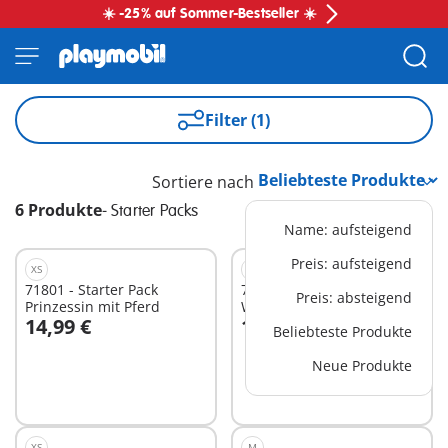
☀️ -25% auf Sommer-Bestseller ☀️
Filter (1)
Sortiere nach
6 Produkte
-
Starter Packs
Name: aufsteigend
Preis: aufsteigend
XS
M
71801 - Starter Pack
71734 - Starter Pack
Preis: absteigend
Prinzessin mit Pferd
Weltraummission
14,99 €
19,99 €
Beliebteste Produkte
In den Warenkorb
In den Warenkorb
Neue Produkte
XS
M