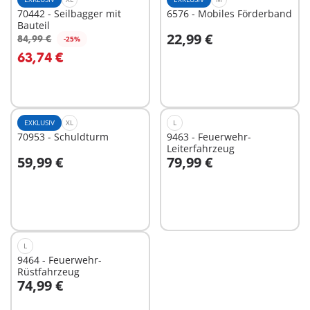
70442 - Seilbagger mit
6576 - Mobiles Förderband
Bauteil
22,99 €
84,99 €
-25%
In den Warenkorb
In den Warenkorb
63,74 €
EXKLUSIV
XL
L
70953 - Schuldturm
9463 - Feuerwehr-
Leiterfahrzeug
59,99 €
79,99 €
In den Warenkorb
In den Warenkorb
L
9464 - Feuerwehr-
Rüstfahrzeug
74,99 €