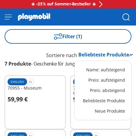
☀️ -25% auf Sommer-Bestseller ☀️
Filter (1)
Sortiere nach
7 Produkte
-
Geschenke für Jungs
Name: aufsteigend
Preis: aufsteigend
EXKLUSIV
XL
EXKLUSIV
XL
70955 - Museum
70770 - Portalkran mit
Preis: absteigend
Containern
59,99 €
99,99 €
Beliebteste Produkte
In den Warenkorb
In den Warenkorb
Neue Produkte
EXKLUSIV
XL
EXKLUSIV
M