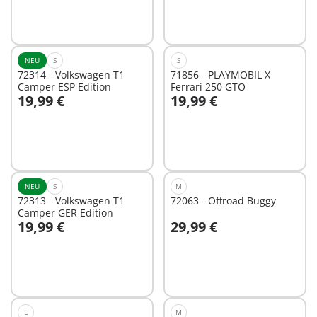
NEU
S
S
72314 - Volkswagen T1
71856 - PLAYMOBIL X
Camper ESP Edition
Ferrari 250 GTO
19,99 €
19,99 €
In den Warenkorb
Nicht
verfügbar
NEU
S
M
72313 - Volkswagen T1
72063 - Offroad Buggy
Camper GER Edition
19,99 €
29,99 €
In den Warenkorb
In den Warenkorb
L
M