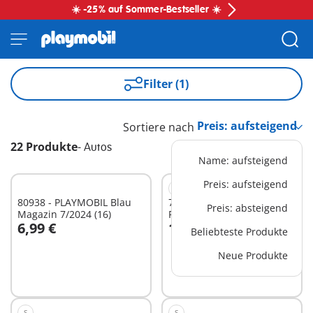
☀️ -25% auf Sommer-Bestseller ☀️
Filter (1)
Sortiere nach
22 Produkte
-
Autos
Name: aufsteigend
Preis: aufsteigend
S
80938 - PLAYMOBIL Blau
71858 - PLAYMOBIL X Ford
Preis: absteigend
Magazin 7/2024 (16)
F-150 Raptor
6,99 €
19,99 €
Beliebteste Produkte
In den Warenkorb
In den Warenkorb
Neue Produkte
S
S