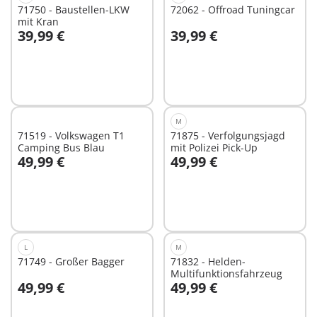
71750 - Baustellen-LKW
72062 - Offroad Tuningcar
mit Kran
39,99 €
39,99 €
In den Warenkorb
In den Warenkorb
M
71519 - Volkswagen T1
71875 - Verfolgungsjagd
Camping Bus Blau
mit Polizei Pick-Up
49,99 €
49,99 €
In den Warenkorb
Nicht
verfügbar
L
M
71749 - Großer Bagger
71832 - Helden-
Multifunktionsfahrzeug
49,99 €
49,99 €
In den Warenkorb
In den Warenkorb