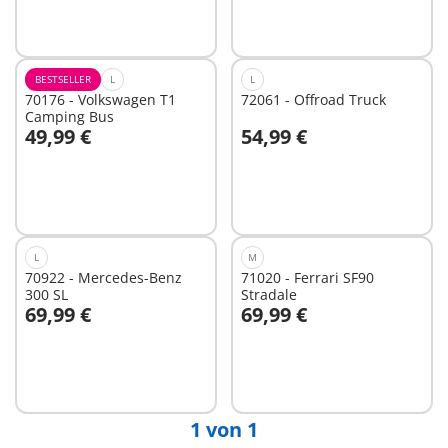
BESTSELLER
L
L
70176 - Volkswagen T1
72061 - Offroad Truck
Camping Bus
49,99 €
54,99 €
In den Warenkorb
Nicht
verfügbar
L
M
70922 - Mercedes-Benz
71020 - Ferrari SF90
300 SL
Stradale
69,99 €
69,99 €
In den Warenkorb
In den Warenkorb
1 von 1