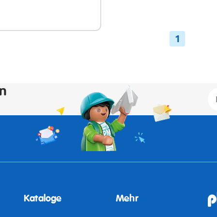
t
ügbar
1
en
Kataloge
Mehr