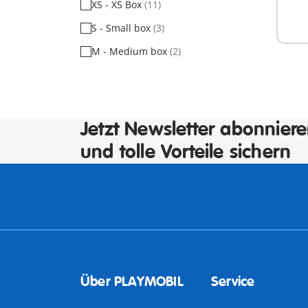
XS - XS Box
(11)
Nich
verf
S - Small box
(3)
M - Medium box
(2)
Jetzt Newsletter abonnier
und tolle Vorteile sichern
Über PLAYMOBIL
Service