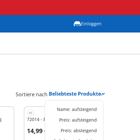
Einloggen
Sortiere nach
Name: aufsteigend
XS
g
72014 - ESA: Astronaut mit Roboter
Preis: aufsteigend
14,99 €
Preis: absteigend
In den Warenkorb