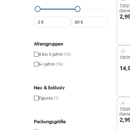
72027
(Seri
2,9
I
Altersgruppen
XS
4 bis 5 Jahre
(16)
72078
6+ Jahre
(16)
14,
I
Neu & Exklusiv
Figures
(1)
XS
72028
(Seri
2,9
Packungsgröße