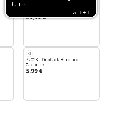
72012 - ESA: Mars-
Erkundungsrover
29,99 €
In den Warenkorb
XS
72023 - DuoPack Hexe und
Zauberer
5,99 €
Nicht
verfügbar