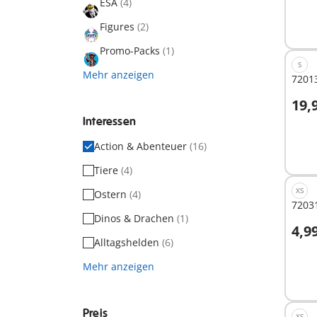
ESA
(4)
Figures
(2)
Promo-Packs
(1)
S
Mehr anzeigen
72013
19,
I
Interessen
Action & Abenteuer
(16)
Tiere
(4)
XS
Ostern
(4)
7203
Dinos & Drachen
(1)
4,9
I
Alltagshelden
(6)
Mehr anzeigen
Preis
XS