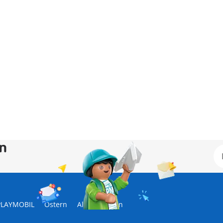
en
 PLAYMOBIL
Ostern
Alltagshelden