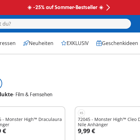
☀️ -25% auf Sommer-Bestseller ☀️
eressen
Neuheiten
EXKLUSIV
Geschenkideen
dukte
-
Film & Fernsehen
XS
6 - Monster High™ Draculaura
72045 - Monster High™ Cleo 
nger
Nile Anhänger
9 €
9,99 €
n den Warenkorb
In den Warenkorb