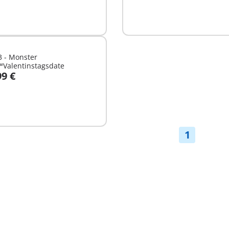
3 - Monster
™Valentinstagsdate
99 €
n den Warenkorb
1