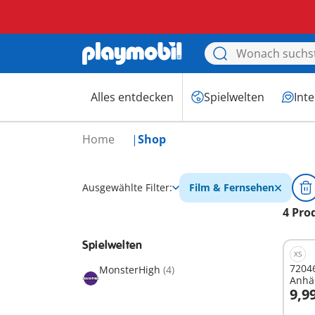
Alles entdecken
Spielwelten
Int
Home
Shop
Ausgewählte Filter:
Film & Fernsehen
4 Pro
Spielwelten
XS
7204
MonsterHigh
(4)
Anhä
9,9
I