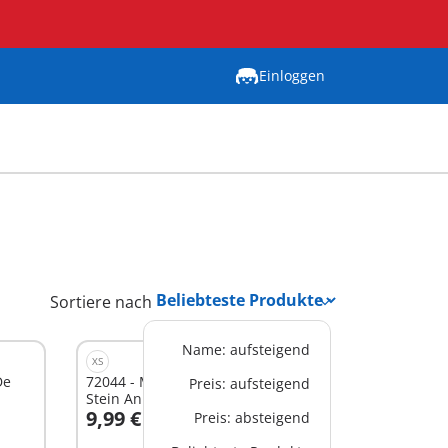
Einloggen
Sortiere nach
Name: aufsteigend
XS
De
72044 - Monster High™ Frankie
Preis: aufsteigend
Stein Anhänger
9,99 €
Preis: absteigend
In den Warenkorb