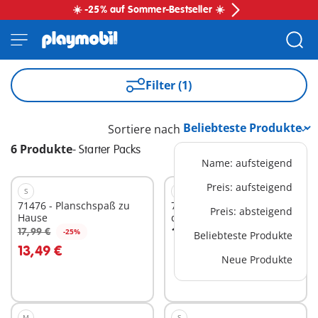
☀️ -25% auf Sommer-Bestseller ☀️
Filter (1)
Sortiere nach
6 Produkte
-
Starter Packs
Name: aufsteigend
Preis: aufsteigend
S
M
71476 - Planschspaß zu
71471 - Tierarzteinsatz bei
Preis: absteigend
Hause
den Eseln
19,99 €
17,99 €
-25%
Beliebteste Produkte
In den Warenkorb
In den Warenkorb
13,49 €
Neue Produkte
M
S