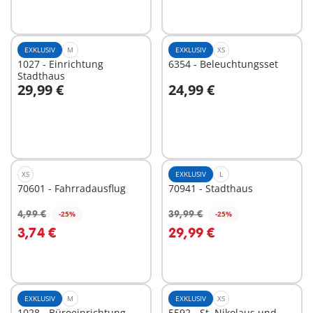
EXKLUSIV
M
EXKLUSIV
XS
1027 - Einrichtung
6354 - Beleuchtungsset
Stadthaus
29,99 €
24,99 €
In den Warenkorb
In den Warenkorb
XS
EXKLUSIV
L
70601 - Fahrradausflug
70941 - Stadthaus
4,99 €
39,99 €
-25%
-25%
In den Warenkorb
In den Warenkorb
3,74 €
29,99 €
EXKLUSIV
M
EXKLUSIV
XS
1028 - Büroeinrichtung
5592 - St. Nikolaus und