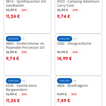
9814 - Spielhäuschen mit
9323 - Camping Adventure
Sandkasten
Carry Case
14,99 €
12,99 €
-25%
-25%
In den Warenkorb
In den Warenkorb
11,24 €
9,74 €
EXKLUSIV
S
EXKLUSIV
M
9869 - Kinderzimmer im
5582 - Designerküche
Playmobil Prinzessin Stil
12,99 €
19,99 €
-25%
-25%
In den Warenkorb
In den Warenkorb
9,74 €
14,99 €
EXKLUSIV
XS
EXKLUSIV
XS
6536 - Familie beim
9806 - Briefträgerin
Bergwandern
14,99 €
9,99 €
-25%
-25%
In den Warenkorb
In den Warenkorb
11,24 €
7,49 €