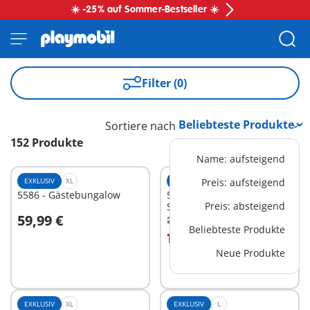
☀️ -25% auf Sommer-Bestseller ☀️
Filter (0)
Sortiere nach
152 Produkte
Name: aufsteigend
EXKLUSIV
XL
EXKLUSIV
Preis: aufsteigend
M
5586 - Gästebungalow
5575 - Einbau-
Preis: absteigend
Swimmingpool
59,99 €
24,99 €
-25%
In den Warenkorb
In den Warenkorb
Beliebteste Produkte
18,74 €
Neue Produkte
EXKLUSIV
XL
EXKLUSIV
L