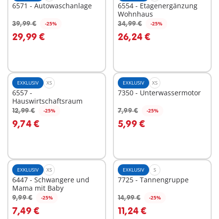
6571 - Autowaschanlage
6554 - Etagenergänzung
Wohnhaus
39,99 €
34,99 €
-25%
-25%
In den Warenkorb
In den Warenkorb
29,99 €
26,24 €
EXKLUSIV
XS
EXKLUSIV
XS
6557 -
7350 - Unterwassermotor
Hauswirtschaftsraum
12,99 €
7,99 €
-25%
-25%
In den Warenkorb
In den Warenkorb
9,74 €
5,99 €
EXKLUSIV
XS
EXKLUSIV
S
6447 - Schwangere und
7725 - Tannengruppe
Mama mit Baby
9,99 €
14,99 €
-25%
-25%
In den Warenkorb
In den Warenkorb
7,49 €
11,24 €