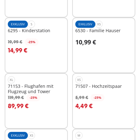
EXKLUSIV
S
EXKLUSIV
XS
6295 - Kinderstation
6530 - Familie Hauser
10,99 €
19,99 €
-25%
In den Warenkorb
In den Warenkorb
14,99 €
XL
XS
71153 - Flughafen mit
71507 - Hochzeitspaar
Flugzeug und Tower
119,99 €
5,99 €
-25%
-25%
In den Warenkorb
In den Warenkorb
89,99 €
4,49 €
EXKLUSIV
XS
M