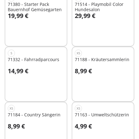
71380 - Starter Pack
71514 - Playmobil Color
Bauernhof Gemüsegarten
Hundesalon
19,99 €
29,99 €
In den Warenkorb
In den Warenkorb
S
XS
71332 - Fahrradparcours
71188 - Kräutersammlerin
14,99 €
8,99 €
In den Warenkorb
Nicht
verfügbar
XS
XS
71184 - Country Sängerin
71163 - Umweltschützerin
8,99 €
4,99 €