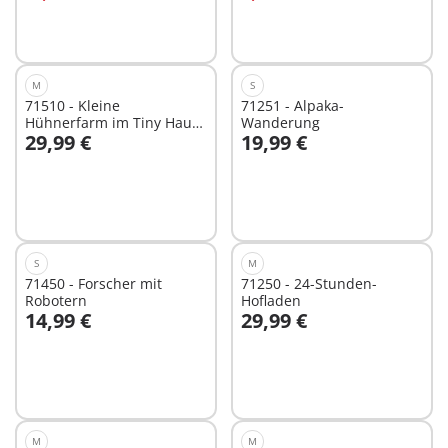
M
S
71510 - Kleine
71251 - Alpaka-
Hühnerfarm im Tiny Haus
Wanderung
29,99 €
19,99 €
Garten
In den Warenkorb
Nicht
verfügbar
S
M
71450 - Forscher mit
71250 - 24-Stunden-
Robotern
Hofladen
14,99 €
29,99 €
In den Warenkorb
Nicht
verfügbar
M
M