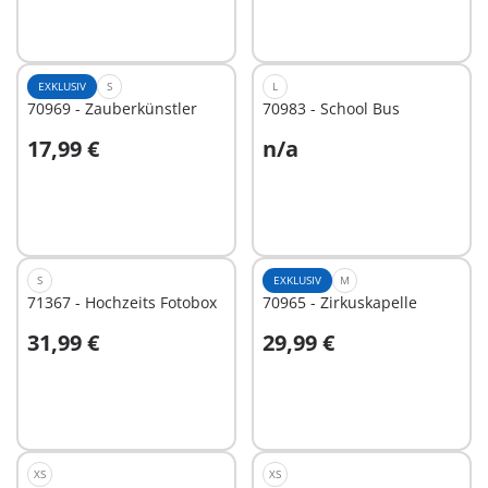
Nicht
Nicht
verfügbar
verfügbar
EXKLUSIV
S
L
70969 - Zauberkünstler
70983 - School Bus
17,99 €
n/a
In den Warenkorb
Nicht
verfügbar
S
EXKLUSIV
M
71367 - Hochzeits Fotobox
70965 - Zirkuskapelle
31,99 €
29,99 €
In den Warenkorb
Nicht
verfügbar
XS
XS