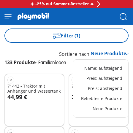
☀️ -25% auf Sommer-Bestseller ☀️
Filter (1)
Sortiere nach
133 Produkte
-
Familienleben
Name: aufsteigend
Preis: aufsteigend
M
M
71442 - Traktor mit
71536 - Spielwarenladen
Preis: absteigend
Anhänger und Wassertank
44,99 €
29,99 €
Beliebteste Produkte
In den Warenkorb
In den Warenkorb
Neue Produkte
XS
S