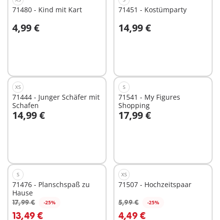
71480 - Kind mit Kart
71451 - Kostümparty
4,99 €
14,99 €
In den Warenkorb
Nicht
verfügbar
XS
S
71444 - Junger Schäfer mit
71541 - My Figures
Schafen
Shopping
14,99 €
17,99 €
In den Warenkorb
In den Warenkorb
S
XS
71476 - Planschspaß zu
71507 - Hochzeitspaar
Hause
17,99 €
5,99 €
-25%
-25%
In den Warenkorb
In den Warenkorb
13,49 €
4,49 €