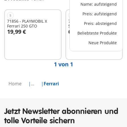
Name: aufsteigend
Preis: aufsteigend
S
M
71856 - PLAYMOBIL X
71020 - Ferrari SF90
Preis: absteigend
Ferrari 250 GTO
Stradale
19,99 €
69,99 €
Beliebteste Produkte
In den Warenkorb
Neue Produkte
Nicht
verfügbar
1 von 1
Home
...
Ferrari
Jetzt Newsletter abonnieren und
tolle Vorteile sichern