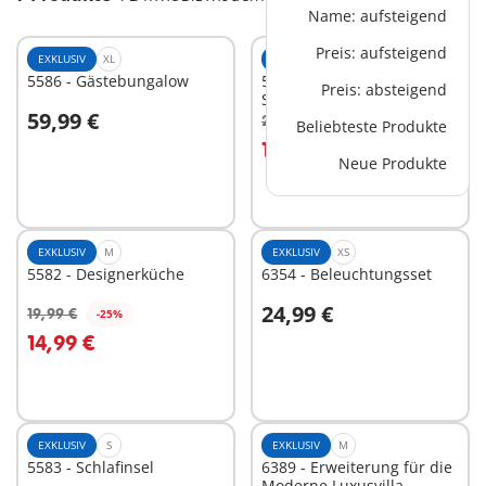
Name: aufsteigend
Preis: aufsteigend
EXKLUSIV
XL
EXKLUSIV
M
5586 - Gästebungalow
5575 - Einbau-
Preis: absteigend
Swimmingpool
59,99 €
24,99 €
-25%
Beliebteste Produkte
In den Warenkorb
In den Warenkorb
18,74 €
Neue Produkte
EXKLUSIV
M
EXKLUSIV
XS
5582 - Designerküche
6354 - Beleuchtungsset
24,99 €
19,99 €
-25%
In den Warenkorb
In den Warenkorb
14,99 €
EXKLUSIV
S
EXKLUSIV
M
5583 - Schlafinsel
6389 - Erweiterung für die
Moderne Luxusvilla