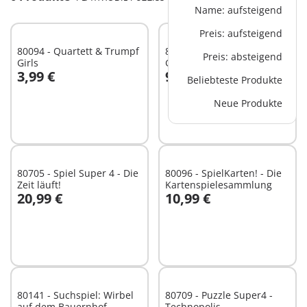
Name: aufsteigend
Preis: aufsteigend
80094 - Quartett & Trumpf
80706 - Puzzle Super4 -
Preis: absteigend
Girls
Gunpowder Island
3,99 €
9,49 €
Beliebteste Produkte
In den Warenkorb
In den Warenkorb
Neue Produkte
80705 - Spiel Super 4 - Die
80096 - SpielKarten! - Die
Zeit läuft!
Kartenspielesammlung
20,99 €
10,99 €
In den Warenkorb
In den Warenkorb
80141 - Suchspiel: Wirbel
80709 - Puzzle Super4 -
auf dem Bauernhof
Technopolis