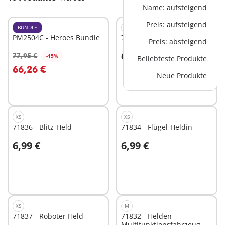
Name: aufsteigend
Preis: aufsteigend
BUNDLE
XS
PM2504C - Heroes Bundle
71835 - Schatten-Held
Preis: absteigend
6,99 €
77,95 €
-15%
Beliebteste Produkte
In den Warenkorb
In den Warenkorb
66,26 €
Neue Produkte
XS
XS
71836 - Blitz-Held
71834 - Flügel-Heldin
6,99 €
6,99 €
In den Warenkorb
In den Warenkorb
XS
M
71837 - Roboter Held
71832 - Helden-
Multifunktionsfahrzeug