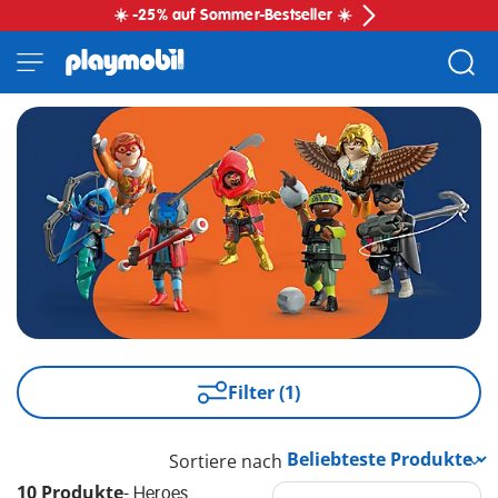
☀️ -25% auf Sommer-Bestseller ☀️
Filter (1)
Sortiere nach
10 Produkte
-
Heroes