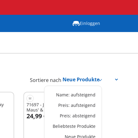
Einloggen
Sortiere nach
Name: aufsteigend
M
ky
71697 - JUNIOR & Disney: Micky
Preis: aufsteigend
Maus' & Minnie Maus' Wolkenflug
24,99 €
Preis: absteigend
In den Warenkorb
Beliebteste Produkte
Neue Produkte