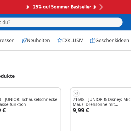
☀️ -25% auf Sommer-Bestseller ☀️
eressen
Neuheiten
EXKLUSIV
Geschenkideen
odukte
XS
9 - JUNIOR: Schaukelschnecke
71698 - JUNIOR & Disney: Mic
asselfunktion
Maus' Drehsonne mit
9 €
9,99 €
Rasselfunktion
n den Warenkorb
In den Warenkorb