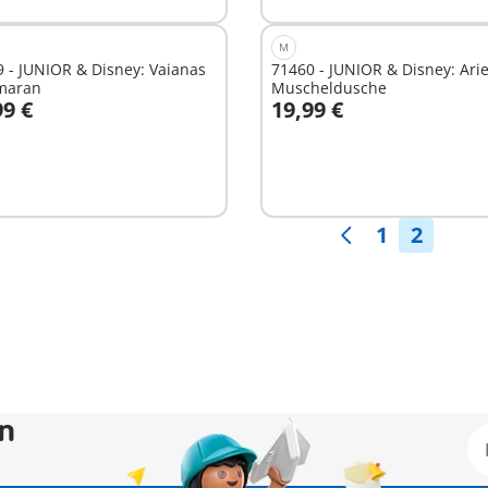
M
 - JUNIOR & Disney: Vaianas
71460 - JUNIOR & Disney: Arie
maran
Muscheldusche
99 €
19,99 €
n den Warenkorb
In den Warenkorb
1
2
en