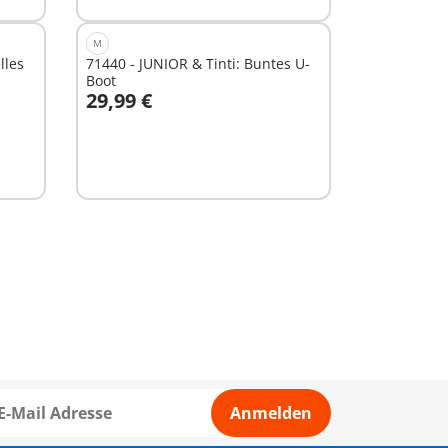
M
lles
71440 - JUNIOR & Tinti: Buntes U-
Boot
29,99 €
In den Warenkorb
Anmelden