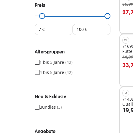
36,99
Preis
I
27,
XL
71690
Futt
Altersgruppen
44,99
I
1 bis 3 Jahre
(42)
33,
4 bis 5 Jahre
(42)
M
Neu & Exklusiv
71439
Quall
Bundles
(3)
19,
I
Angebote