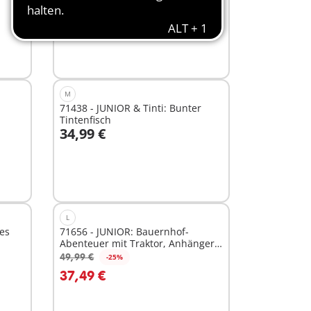
und Lerneffekten
99,99 €
-25%
In den Warenkorb
74,99 €
M
71438 - JUNIOR & Tinti: Bunter
Tintenfisch
34,99 €
In den Warenkorb
L
les
71656 - JUNIOR: Bauernhof-
Abenteuer mit Traktor, Anhänger
und tierischen
49,99 €
-25%
In den Warenkorb
37,49 €