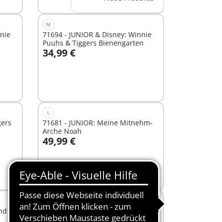
M
nie
71694 - JUNIOR & Disney: Winnie
Puuhs & Tiggers Bienengarten
34,99 €
In den Warenkorb
L
gers
71681 - JUNIOR: Meine Mitnehm-
Arche Noah
49,99 €
In den Warenkorb
XL
nd &
71654 - JUNIOR AQUA:
Wasserbahn mit Wasserspielplatz