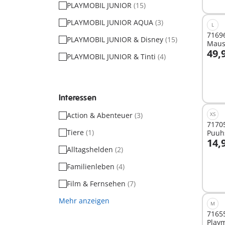
PLAYMOBIL JUNIOR
(15)
PLAYMOBIL JUNIOR AQUA
(3)
L
71696
PLAYMOBIL JUNIOR & Disney
(15)
Maus
49,
PLAYMOBIL JUNIOR & Tinti
(4)
I
Interessen
Action & Abenteuer
(3)
XS
71705
Tiere
(1)
Puuh
14,
Alltagshelden
(2)
I
Familienleben
(4)
Film & Fernsehen
(7)
Mehr anzeigen
M
71655
Play