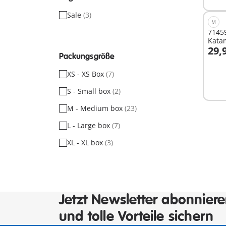
Sale
(3)
M
71459
Kata
29,
Packungsgröße
I
XS - XS Box
(7)
S - Small box
(2)
M - Medium box
(23)
L - Large box
(7)
XL - XL box
(3)
Jetzt Newsletter abonnier
und tolle Vorteile sichern