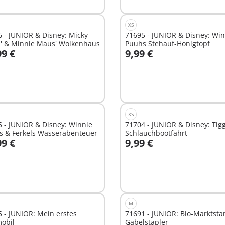
XS
 - JUNIOR & Disney: Micky
71695 - JUNIOR & Disney: Win
' & Minnie Maus' Wolkenhaus
Puuhs Stehauf-Honigtopf
99 €
9,99 €
n den Warenkorb
In den Warenkorb
XS
 - JUNIOR & Disney: Winnie
71704 - JUNIOR & Disney: Tig
s & Ferkels Wasserabenteuer
Schlauchbootfahrt
99 €
9,99 €
n den Warenkorb
In den Warenkorb
M
 - JUNIOR: Mein erstes
71691 - JUNIOR: Bio-Marktsta
mobil
Gabelstapler