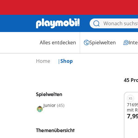
Alles entdecken
Spielwelten
Int
Home
Shop
45 Pr
Spielwelten
XS
7169
Junior
(45)
mit R
7,9
I
Themenübersicht