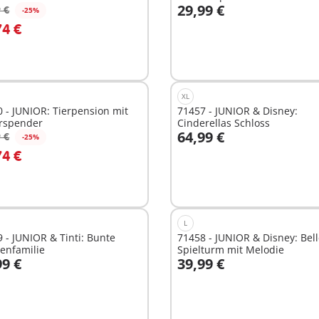
29,99 €
 €
-25%
n den Warenkorb
In den Warenkorb
74 €
XL
 - JUNIOR: Tierpension mit
71457 - JUNIOR & Disney:
erspender
Cinderellas Schloss
64,99 €
 €
-25%
n den Warenkorb
In den Warenkorb
74 €
L
 - JUNIOR & Tinti: Bunte
71458 - JUNIOR & Disney: Bel
enfamilie
Spielturm mit Melodie
99 €
39,99 €
n den Warenkorb
In den Warenkorb