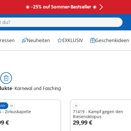
☀️ -25% auf Sommer-Bestseller ☀️
eressen
Neuheiten
EXKLUSIV
Geschenkideen
dukte
-
Karneval und Fasching
USIV
M
M
 - Zirkuskapelle
71419 - Kampf gegen den
Riesenoktopus
99 €
29,99 €
n den Warenkorb
In den Warenkorb