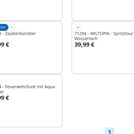
USIV
S
M
 - Zauberkünstler
71294 - WILTOPIA - Spritztou
Wasserloch
99 €
39,99 €
n den Warenkorb
In den Warenkorb
4 - Feuerwehrboot mit Aqua
er
99 €
n den Warenkorb
1