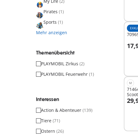
My Life
(2)
Pirates
(1)
Sports
(1)
EXKL
Mehr anzeigen
70969
17,
I
Themenübersicht
PLAYMOBIL Zirkus
(2)
PLAYMOBIL Feuerwehr
(1)
M
7146
Scoot
Interessen
29,
I
Action & Abenteuer
(139)
Tiere
(71)
Ostern
(26)