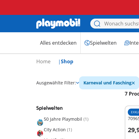
Alles entdecken
Spielwelten
Int
Home
Shop
Ausgewählte Filter:
Karneval und Fasching
7 Pro
Spielwelten
EXKL
70965
50 Jahre Playmobil
(1)
29,
City Action
(1)
I