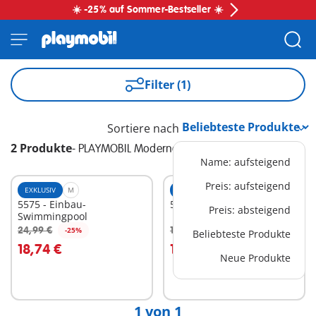
☀️ -25% auf Sommer-Bestseller ☀️
Filter (1)
Sortiere nach
2 Produkte
-
PLAYMOBIL Moderne Luxusvilla
Name: aufsteigend
Preis: aufsteigend
EXKLUSIV
M
EXKLUSIV
M
5575 - Einbau-
5582 - Designerküche
Preis: absteigend
Swimmingpool
24,99 €
19,99 €
-25%
-25%
Beliebteste Produkte
In den Warenkorb
In den Warenkorb
18,74 €
14,99 €
Neue Produkte
1 von 1