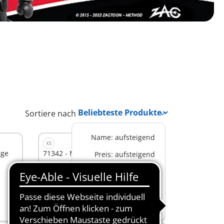
Sortiere nach
Name: aufsteigend
XS
uge
71342 - Miraculous: Antibug
Preis: aufsteigend
6,99 €
Preis: absteigend
In den Warenkorb
Beliebteste Produkte
Neue Produkte