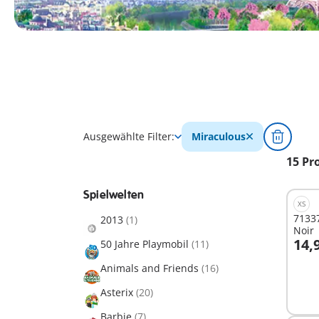
Ausgewählte Filter:
Miraculous
15 Pr
Spielwelten
XS
71337
2013
(1)
Noir
14,
50 Jahre Playmobil
(11)
I
Animals and Friends
(16)
Asterix
(20)
Barbie
(7)