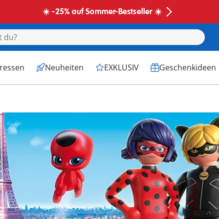
☀️ -25% auf Sommer-Bestseller ☀️
eressen
Neuheiten
EXKLUSIV
Geschenkideen