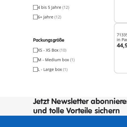
4 bis 5 Jahre
(12)
6+ Jahre
(12)
71335
in Pa
Packungsgröße
44,
I
XS - XS Box
(10)
M - Medium box
(1)
L - Large box
(1)
Jetzt Newsletter abonnier
und tolle Vorteile sichern