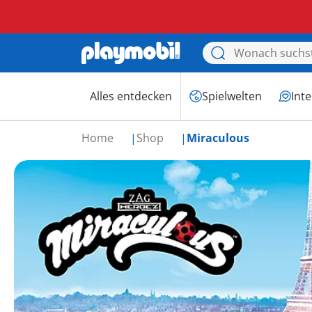
Alles entdecken
Spielwelten
Int
Home
Shop
Miraculous