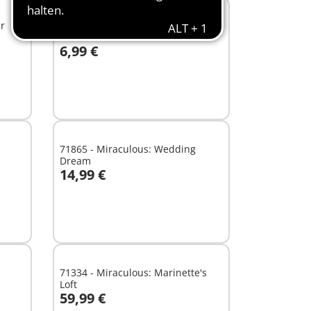
XS
r
71338 - Miraculous: Carapace
6,99 €
In den Warenkorb
71865 - Miraculous: Wedding
Dream
14,99 €
In den Warenkorb
71334 - Miraculous: Marinette's
Loft
59,99 €
In den Warenkorb