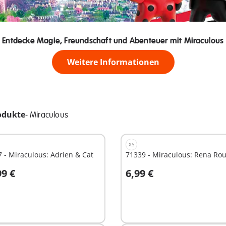
Entdecke Magie, Freundschaft und Abenteuer mit Miraculous
Weitere Informationen
odukte
-
Miraculous
XS
 - Miraculous: Adrien & Cat
71339 - Miraculous: Rena Ro
99 €
6,99 €
n den Warenkorb
In den Warenkorb