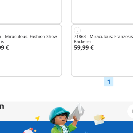
L
 - Miraculous: Fashion Show
71863 - Miraculous: Französi
ris
Bäckerei
99 €
59,99 €
n den Warenkorb
In den Warenkorb
1
en