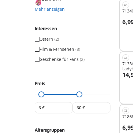
XS
Mehr anzeigen
7134
6,9
I
Interessen
Ostern
(2)
Film & Fernsehen
(8)
XS
Geschenke für Fans
(2)
71336
Lady
14,
I
Preis
XS
71868
6,9
Altersgruppen
I