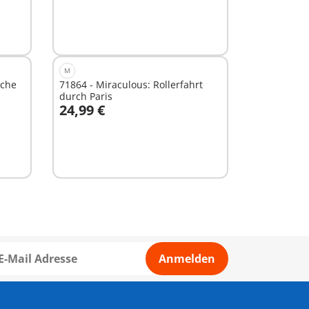
M
sche
71864 - Miraculous: Rollerfahrt
durch Paris
24,99 €
In den Warenkorb
Anmelden