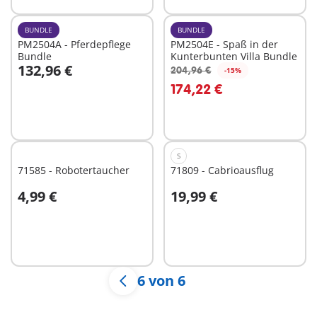
BUNDLE
BUNDLE
PM2504A - Pferdepflege
PM2504E - Spaß in der
Bundle
Kunterbunten Villa Bundle
132,96 €
204,96 €
-15%
In den Warenkorb
In den Warenkorb
174,22 €
S
71585 - Robotertaucher
71809 - Cabrioausflug
4,99 €
19,99 €
Nicht
Nicht
verfügbar
verfügbar
6 von 6