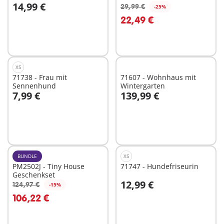
14,99 €
29,99 €
-25%
In den Warenkorb
In den Warenkorb
22,49 €
XS
71738 - Frau mit
71607 - Wohnhaus mit
Sennenhund
Wintergarten
7,99 €
139,99 €
In den Warenkorb
In den Warenkorb
BUNDLE
XS
PM2502J - Tiny House
71747 - Hundefriseurin
Geschenkset
12,99 €
124,97 €
-15%
In den Warenkorb
In den Warenkorb
106,22 €