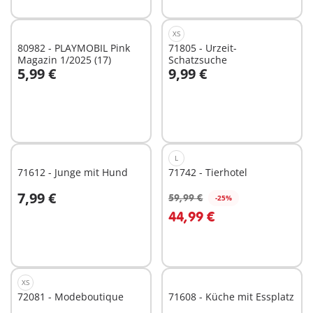
XS
80982 - PLAYMOBIL Pink
71805 - Urzeit-
Magazin 1/2025 (17)
Schatzsuche
5,99 €
9,99 €
In den Warenkorb
In den Warenkorb
L
71612 - Junge mit Hund
71742 - Tierhotel
7,99 €
59,99 €
-25%
In den Warenkorb
In den Warenkorb
44,99 €
XS
72081 - Modeboutique
71608 - Küche mit Essplatz