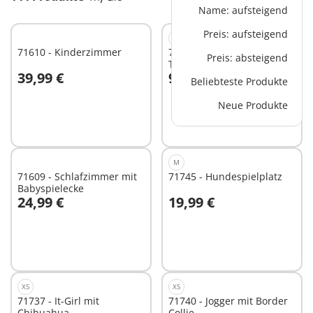
Name: aufsteigend
Preis: aufsteigend
XS
71610 - Kinderzimmer
71748 - Schildkröten-
Preis: absteigend
Terrarium
39,99 €
9,99 €
Beliebteste Produkte
In den Warenkorb
In den Warenkorb
Neue Produkte
M
71609 - Schlafzimmer mit
71745 - Hundespielplatz
Babyspielecke
24,99 €
19,99 €
In den Warenkorb
In den Warenkorb
XS
XS
71737 - It-Girl mit
71740 - Jogger mit Border
Chihuahua
Collie