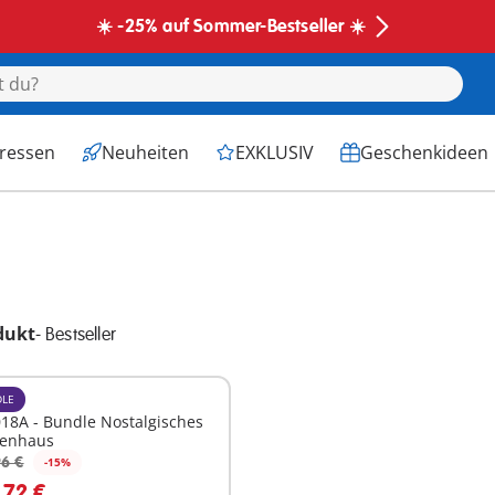
☀️ -25% auf Sommer-Bestseller ☀️
eressen
Neuheiten
EXKLUSIV
Geschenkideen
dukt
-
Bestseller
LE
18A - Bundle Nostalgisches
enhaus
6 €
-15%
n den Warenkorb
,72 €