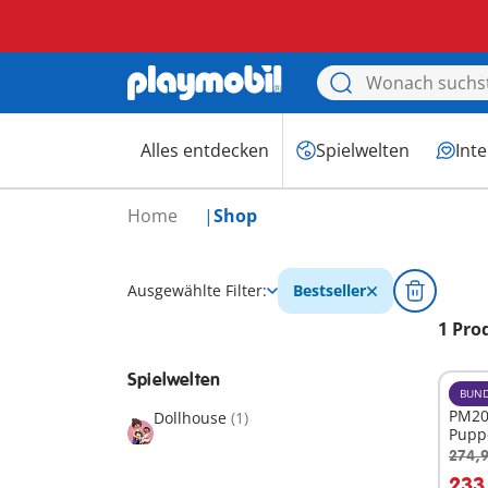
Alles entdecken
Spielwelten
Int
Home
Shop
Ausgewählte Filter:
Bestseller
1 Pro
Spielwelten
BUND
PM20
Dollhouse
(1)
Pupp
274,9
I
233