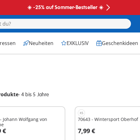
☀️ -25% auf Sommer-Bestseller ☀️
eressen
Neuheiten
EXKLUSIV
Geschenkideen
rodukte
-
4 bis 5 Jahre
XS
- Johann Wolfgang von
70643 - Wintersport Oberhof
he
9 €
7,99 €
n den Warenkorb
In den Warenkorb