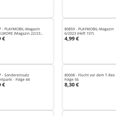
7 - PLAYMOBIL-Magazin
80859 - PLAYMOBIL-Magazin
LMORE (Magazin 22/23
6/2023 (Heft 107)
9 €
4,99 €
tt)
n den Warenkorb
In den Warenkorb
 - Sondereinsatz
80008 - Flucht vor dem T-Rex 
eitpark! - Folge 44
Folge 56
0 €
8,30 €
n den Warenkorb
In den Warenkorb