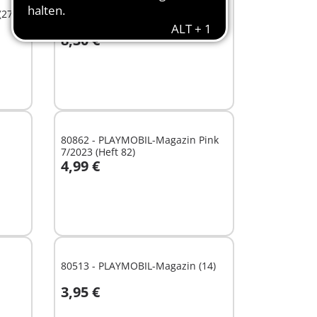
27) -
80245 - Gefahr für den König der
Tiere (14) - CD
8,30 €
In den Warenkorb
80862 - PLAYMOBIL-Magazin Pink
7/2023 (Heft 82)
4,99 €
In den Warenkorb
80513 - PLAYMOBIL-Magazin (14)
3,95 €
In den Warenkorb