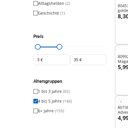
Alltagshelden
(2)
80453
golde
Geschichte
(1)
8,3
I
Preis
8099
Magaz
5,9
I
Altersgruppen
1 bis 3 Jahre
(65)
4 bis 5 Jahre
(146)
S
8073
6+ Jahre
(155)
Adve
4,9
I