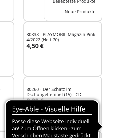
Beliebteste Produkte
Neue Produkte
80838 - PLAYMOBIL-Magazin Pink
4/2022 (Heft 70)
4,50 €
In den Warenkorb
-
80260 - Der Schatz im
Dschungeltempel (15) - CD
8,30 €
In den Warenkorb