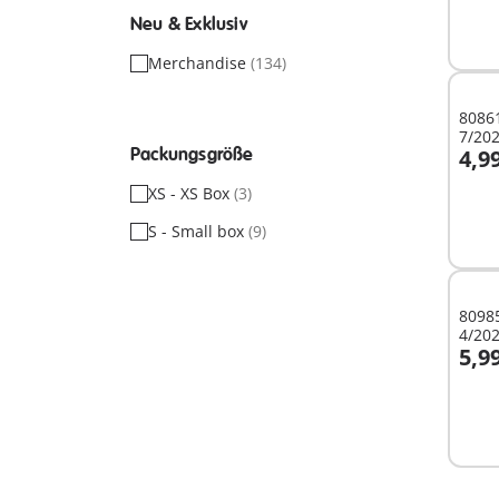
Neu & Exklusiv
Merchandise
(134)
8086
7/202
Packungsgröße
4,9
I
XS - XS Box
(3)
S - Small box
(9)
8098
4/202
5,9
I