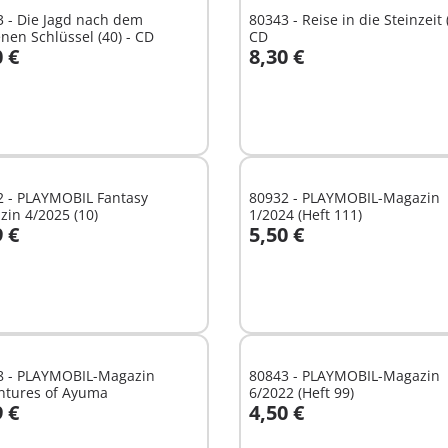
 - Die Jagd nach dem
80343 - Reise in die Steinzeit (
nen Schlüssel (40) - CD
CD
0 €
8,30 €
n den Warenkorb
In den Warenkorb
2 - PLAYMOBIL Fantasy
80932 - PLAYMOBIL-Magazin
in 4/2025 (10)
1/2024 (Heft 111)
9 €
5,50 €
n den Warenkorb
In den Warenkorb
8 - PLAYMOBIL-Magazin
80843 - PLAYMOBIL-Magazin
ntures of Ayuma
6/2022 (Heft 99)
9 €
4,50 €
n den Warenkorb
In den Warenkorb