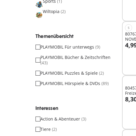
Sports
(1)
Wiltopia
(2)
S
8076
Themenübersicht
NOVE
4,9
Skele
PLAYMOBIL Für unterwegs
(9)
I
PLAYMOBIL Bücher & Zeitschriften
(43)
PLAYMOBIL Puzzles & Spiele
(2)
PLAYMOBIL Hörspiele & DVDs
(89)
80457
Freiz
8,3
I
Interessen
Action & Abenteuer
(3)
Tiere
(2)