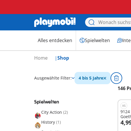
Alles entdecken
Spielwelten
Int
Home
Shop
Ausgewählte Filter:
4 bis 5 Jahre
146 P
Spielwelten
XS
9124 
City Action
(2)
Goet
4,9
History
(1)
I